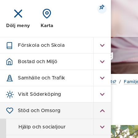
Meny
Dölj meny
Karta
Förskola och Skola
Stöd och Omsorg
Bostad och Miljö
Samhälle och Trafik
Hem
/
Stöd och Omsorg
/
Vill du göra en insats?
/
Famil
Visit Söderköping
Att ge till andra är det
Stöd och Omsorg
bästa som finns
Hjälp och socialjour