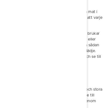
föräldrarna.
Förutom att få sova i en fint bäddad säng, få mat i
magen och uppleva lugn och ro, vill Katarina att varje
barn ska få något som bara är deras.
- Det kan låta så enkelt och torftigt, men jag brukar
ta med varje barn till stan för att köpa kläder eller
något annat som de får välja själva. Det är en sådan
enkel sak att göra, men det ger så mycket glädje.
Det handlar om att göra saker tillsammans och se till
att barnen känner sig sedda och värdefulla.
En självklarhet att ge till andra
Att ge tillbaka är ord som ofta återkommer i
Katarinas berättelse. Trots en tuff barndom och stora
svårigheter och sorger, har hennes vilja att ge till
andra inte minskat, utan snarare förstärkts genom
livet.