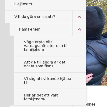
E-tjänster
Vill du göra en insats?
Familjehem
Våga bryta ditt
vardagsmönster och bli
familjehem
Att ge till andra är det
bästa som finns
Vi såg att vi kunde hjälpa
till
En artikel om familjehem
Hur är det att vara
familjehem?
I utkanten av Valdemarsvik bor Katarina, hennes