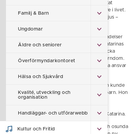
tillbaka. Katarina har tre barn till. Två har flyttat
hemifrån men hennes äldste son är inte längre i livet.
Familj & Barn
Hans fotografi står på ett bord, omringat av ljus –
alltid närvarande, alltid älskad.
Ungdomar
Sonens bortgång är bara en av de tunga händelser
som Katarina upplevt i livet. För att förstå Katarinas
Äldre och seniorer
engagemang för de små barnen måste vi backa
bandet och ta oss tillbaka till hennes egen barndom.
Överförmyndarkontoret
Det var en svår situation där hon tidigt fick ta ansvar
för sig, sina syskon och även sin mamma.
Hälsa och Sjukvård
- Mamma var en kärleksfull förälder, men hon kunde
inte ta hand om sig själv, hushållet, eller oss barn. Hon
Kvalité, utveckling och
organisation
förstod inte vikten av regler och rutiner och
förmådde inte att tillgodose de mest basala
Handläggar- och utförarwebb
behoven. Det var en trasig tillvaro, berättar Katarina.
Tonårstiden präglades av dåligt umgänge och osunda
Kultur och Fritid
miljöer, men som ung vuxen fick hennes liv en ny