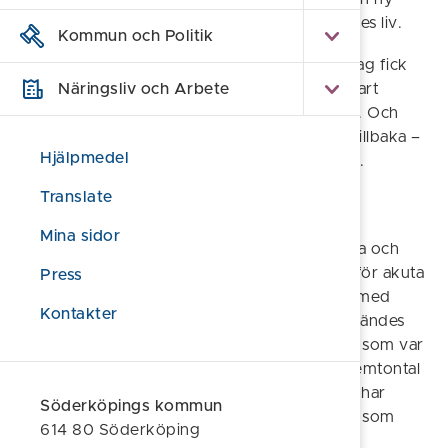
riktning, när kärleken Torbjörn kom in i hennes liv.
Kommun och Politik
- Där vände det. Jag träffade Torbjörn och jag fick
uppleva riktig kärlek – på riktigt. Jag gick klart
Näringsliv och Arbete
skolan och utbildade mig till undersköterska. Och
där någonstans kom längtan efter att få ge tillbaka –
Hjälpmedel
till någon annan som behöver en trygg famn.
Translate
Jour var sjätte vecka
Mina sidor
För tre och ett halvt år sedan gjorde Katarina och
Torbjörn slag i saken och öppnade sitt hem för akuta
Press
jourhemsplaceringar. Tanken på att få bidra med
Kontakter
trygghet till utsatta barn i akuta situationer kändes
rätt för dem båda, även om det var Katarina som var
mest drivande i frågan. Sedan dess har ett femtontal
barn bott tillfälligt hos dem. Var sjätte vecka har
Söderköpings kommun
Katarina jour, och då kan telefonen ringa när som
614 80 Söderköping
helst.