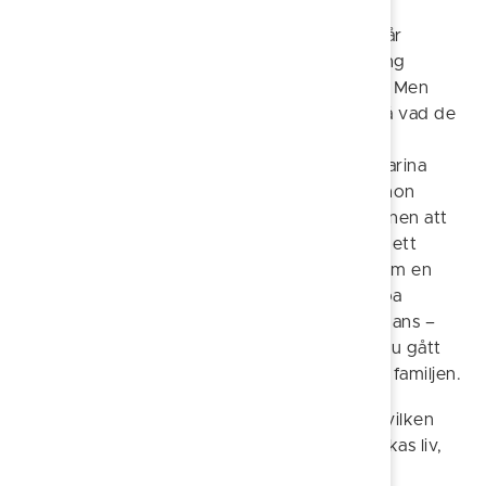
även vårdnadshavare, har jag märkt att mina
livserfarenheter är en stor tillgång. Jag förstår
processerna och vikten av att samarbeta kring
barnen för att det ska bli så bra som möjligt. Men
framför allt förstår jag barnen. Jag kan förstå vad de
har gått igenom, deras känslor och behov.
Ibland rinner känslorna över. Det är ofta Katarina
önskar att hon kunde göra mer, precis som hon
gjorde när Fanny kom. Den ursprungliga planen att
enbart vara jourhem, höll ju inte länge. Efter ett
första halvår med några korta placeringar kom en
tonårstjej in i deras liv. Det gick inte att släppa
flickan, och familjen fattade beslutet tillsammans –
Fanny erbjöds att stanna hos dem. Det har nu gått
nästan tre år och Fanny är en självklar del av familjen.
- Det var oväntat, men så välkommet. Tänk vilken
förmån det är att få vara del i en ung människas liv,
att få ge trygghet och stöd och se hur hon