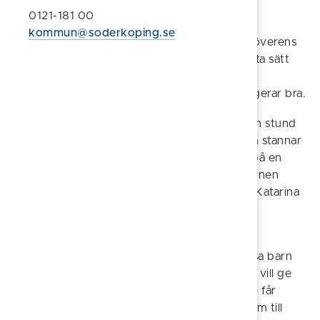
0121-181 00
- Jag jobbar som undersköterska inom den
kommun@soderkoping.se
kommunala omsorgen, och jag har kommit överens
med min chef om det här upplägget. På detta sätt
får jag en stadig inkomst, men samtidigt en
flexibilitet då jag har min jourvecka. Det fungerar bra.
Att vara jourhem kan innebära att det från en stund
till en annan flyttar in ett eller flera barn, som stannar
några dagar, veckor, eller månader i väntan på en
långsiktig lösning. Men oavsett hur länge barnen
stannar handlar det alltid om samma sak för Katarina
– att ge trygghet och glädje den tid de får
tillsammans.
- Vi vill ge en annan bild av familj än vad dessa barn
har med sig. Vi vill att de ska få vara barn. Vi vill ge
dem en trygg plats att vara på till dess att de får
komma till ett familjehem, eller återvända hem till