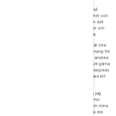
- Det är inget val för mig. Att ge till andra är så
självklart – det är givande i sig. Den tacksamhet och
glädje jag får tillbaka är fantastisk, oavsett om det
sker inom mitt jobb som undersköterska, eller om
det sker genom de barn som placeras hos oss.
Katarina sprudlar av glädje och energi. Det går inte
att undgå att känna hennes genuina engagemang för
de utsatta. Hon har aldrig ångrat beslutet att ansöka
om att bli jourhem och familjehem, och hon vill gärna
inspirera fler att våga ta steget. Rädsla att misslyckas
eller tankar på att inte klara av det, får inte vara ett
hinder, menar Katarina.
- Den osäkerhet jag kände inledningsvis kom jag
snabbt över. Jag var till viss del rädd för att min
bakgrund skulle vara ett problem, men genom mina
kontakter med socialförvaltningen och till viss del