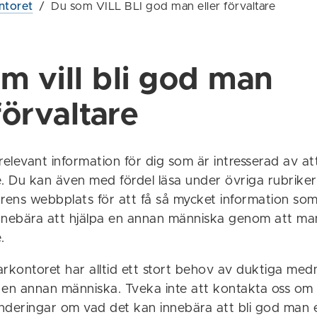
ntoret
/
Du som VILL BLI god man eller förvaltare
m vill bli god man
förvaltare
relevant information för dig som är intresserad av at
re. Du kan även med fördel läsa under övriga rubrike
ens webbplats för att få så mycket information som
nnebära att hjälpa en annan människa genom att ma
e.
kontoret har alltid ett stort behov av duktiga me
a en annan människa. Tveka inte att kontakta oss om 
underingar om vad det kan innebära att bli god man e