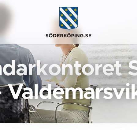
darkontoret 
- Valdemarsvi