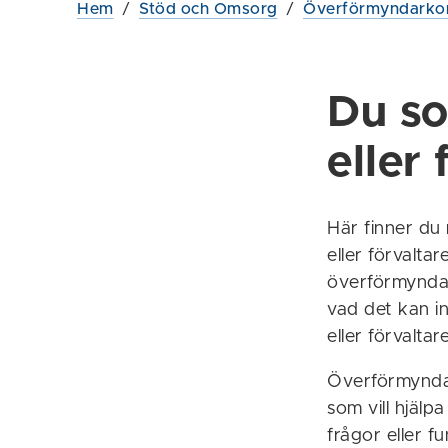
Hem
/
Stöd och Omsorg
/
Överförmyndarko
Du so
eller 
Här finner du 
eller förvalta
överförmyndar
vad det kan i
eller förvaltar
Överförmyndar
som vill hjälp
frågor eller f