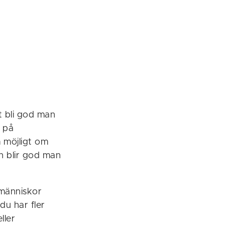
t bli god man
r på
 möjligt om
n blir god man
dmänniskor
du har fler
ller