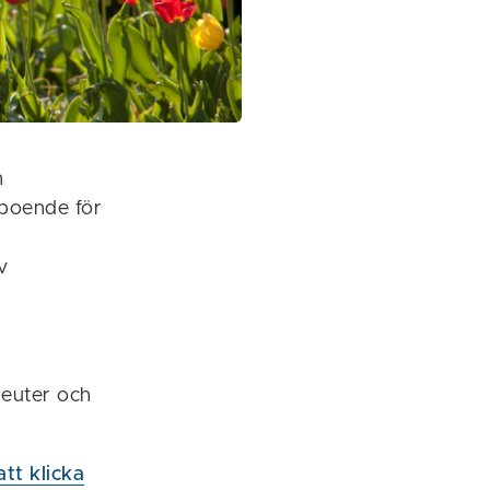
h
 boende för
v
peuter och
tt klicka