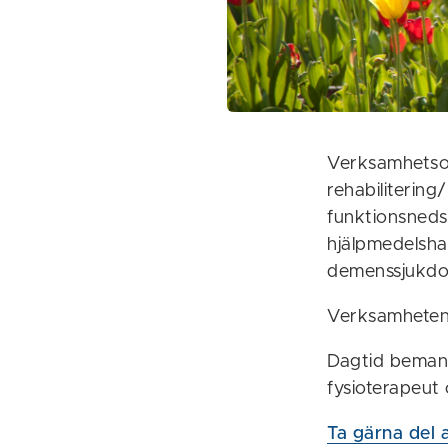
Verksamhetsom
rehabiliterin
funktionsneds
hjälpmedelshan
demenssjukd
Verksamheten 
Dagtid bemann
fysioterapeut
Ta gärna del 