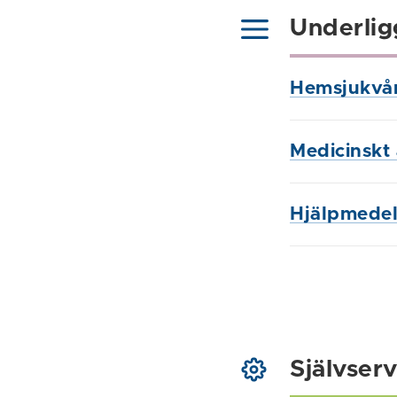
Underlig
Hemsjukvå
Medicinskt 
Hjälpmede
Självserv