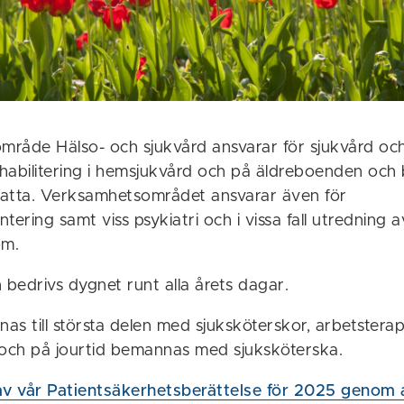
råde Hälso- och sjukvård ansvarar för sjukvård oc
g/habilitering i hemsjukvård och på äldreboenden och
atta. Verksamhetsområdet ansvarar även för
tering samt viss psykiatri och i vissa fall utredning a
om.
bedrivs dygnet runt alla årets dagar.
as till största delen med sjuksköterskor, arbetstera
 och på jourtid bemannas med sjuksköterska.
av vår Patientsäkerhetsberättelse för 2025 genom a