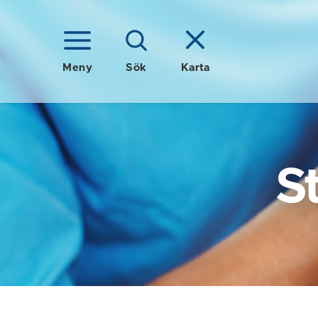
Meny
Sök
Karta
S