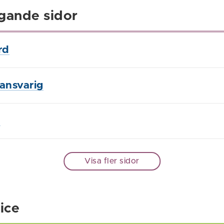
gande sidor
rd
ansvarig
l
Visa fler sidor
ice