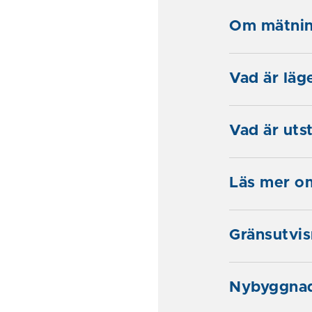
Om mätnin
Vad är läg
Vad är uts
Läs mer o
Gränsutvis
Nybyggnad