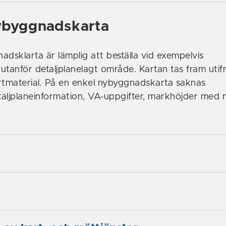
ybyggnadskarta
adsklarta är lämplig att beställa vid exempelvis
utanför detaljplanelagt område. Kartan tas fram utif
kartmaterial. På en enkel nybyggnadskarta saknas
etaljplaneinformation, VA-uppgifter, markhöjder med 
g