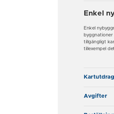
Enkel n
Enkel nybyggn
byggnationer 
tillgängligt 
tillexempel d
Kartutdra
Avgifter