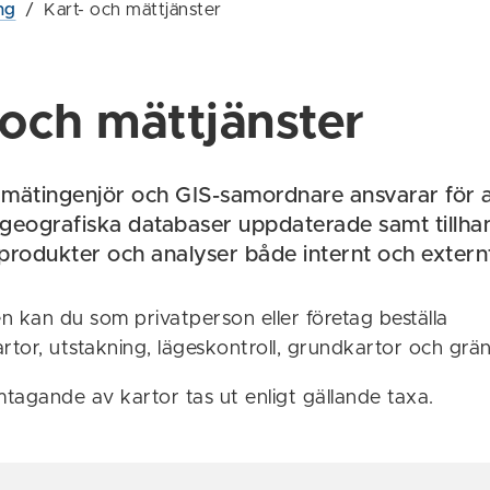
ng
/
Kart- och mättjänster
 och mättjänster
ätingenjör och GIS-samordnare ansvarar för at
eografiska databaser uppdaterade samt tillha
produkter och analyser både internt och extern
kan du som privatperson eller företag beställa
tor, utstakning, lägeskontroll, grundkartor och grän
mtagande av kartor tas ut enligt gällande taxa.