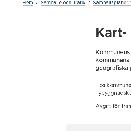
Hem
/
Samhälle och Trafik
/
Samhällsplaneri
Kart-
Kommunens m
kommunens g
geografiska 
Hos kommunen 
nybyggnadskar
Avgift för fra