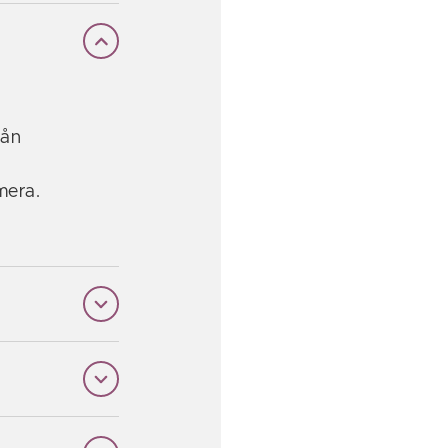
rån
mera.