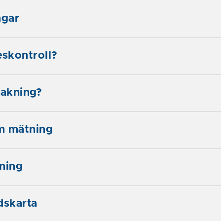
gar
eskontroll?
takning?
m mätning
ning
skarta