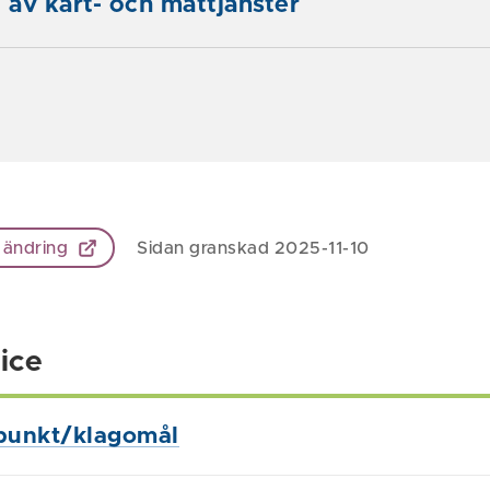
g av kart- och mättjänster
 ändring
Sidan granskad 2025-11-10
ice
punkt/klagomål