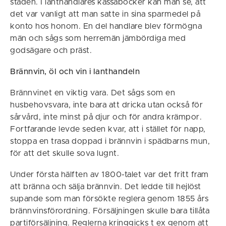
staden. I lanthandlares kassaböcker kan man se, att
det var vanligt att man satte in sina sparmedel på
konto hos honom. En del handlare blev förmögna
män och sågs som herremän jämbördiga med
godsägare och präst.
Brännvin, öl och vin i lanthandeln
Brännvinet en viktig vara. Det sågs som en
husbehovsvara, inte bara att dricka utan också för
sårvård, inte minst på djur och för andra krämpor.
Fortfarande levde seden kvar, att i stället för napp,
stoppa en trasa doppad i brännvin i spädbarns mun,
för att det skulle sova lugnt.
Under första hälften av 1800-talet var det fritt fram
att bränna och sälja brännvin. Det ledde till hejlöst
supande som man försökte reglera genom 1855 års
brännvinsförordning. Försäljningen skulle bara tillåta
partiförsäljning. Reglerna kringgicks t ex genom att