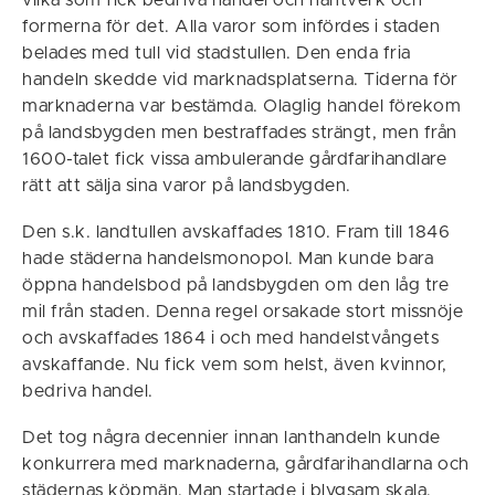
formerna för det. Alla varor som infördes i staden
belades med tull vid stadstullen. Den enda fria
handeln skedde vid marknadsplatserna. Tiderna för
marknaderna var bestämda. Olaglig handel förekom
på landsbygden men bestraffades strängt, men från
1600-talet fick vissa ambulerande gårdfarihandlare
rätt att sälja sina varor på landsbygden.
Den s.k. landtullen avskaffades 1810. Fram till 1846
hade städerna handelsmonopol. Man kunde bara
öppna handelsbod på landsbygden om den låg tre
mil från staden. Denna regel orsakade stort missnöje
och avskaffades 1864 i och med handelstvångets
avskaffande. Nu fick vem som helst, även kvinnor,
bedriva handel.
Det tog några decennier innan lanthandeln kunde
konkurrera med marknaderna, gårdfarihandlarna och
städernas köpmän. Man startade i blygsam skala,