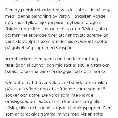
Den hygieniska standarden var det inte alltid så noga
med i denna blandning av varor. Handlaren vägde
upp snus, fyllde mjöl på påsar, pytsade fotogen,
fiskade upp sill ur tunnan och skar en fläskbit, utan
att man reflekterade över att handtvätt däremellan
varit klokt. Spill liksom kundernas ovana att spotta
på golvet sögs upp med sågspån.
Arbetsmiljön i den gamla lanthandeln var tung
fläsklådor, silltunnor och mjölsäckar skulle lyftas och
bäras. Lokalerna var ofta dragiga, kalla och mörka,
När det blev tid över vek och klistrade personalen
påsar och vägde upp efterfrågade varor som mjöl,
socker och kaffe. De varor som inte krävde
omslagspapper lades direkt i kundens korg eller
väska, sillen och såpan slogs in i tidningspapper. Den
som är tillräckligt gammal minns med vilken snits