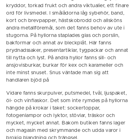
kryddor, torkad frukt och andra viktualier, ett finare
ord för livsmedel. I smålådorna låg sybehör, band,
kort och brevpapper, hästskobrodd och allsköns
andra metallföremål, som det fanns behov av ute i
stugorna. På hyllorna staplades glas och porslin,
bakformar och annat av bleckplåt. Här fanns
prydnadssaker, presentartiklar, tygpackar och annat
till nytta och lyst. På andra hyllor fanns sill- och
ansjovisburkar, burkar för kex och karameller och
inte minst snuset. Snus väntade man sig att
handlaren bjöd på
Vidare fanns skurpulver, putsmedel, tvål, ljuspaket,
öl- och vinflaskor. Det som inte rymdes på hyllorna
hängde på krokar i taket: sockertoppar,
fotogenlampor och lyktor, stövlar, träskor och
mycket, mycket annat. Bakom butiken fanns lager
och magasin med skrymmande och udda varor i
brokig blandning och trängsel.