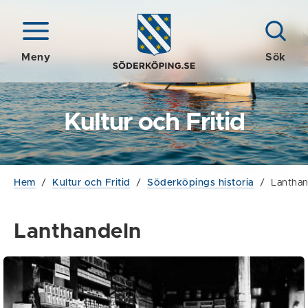
Meny
Sök
Kultur och Fritid
Hem
/
Kultur och Fritid
/
Söderköpings historia
/
Lanthan
Lanthandeln