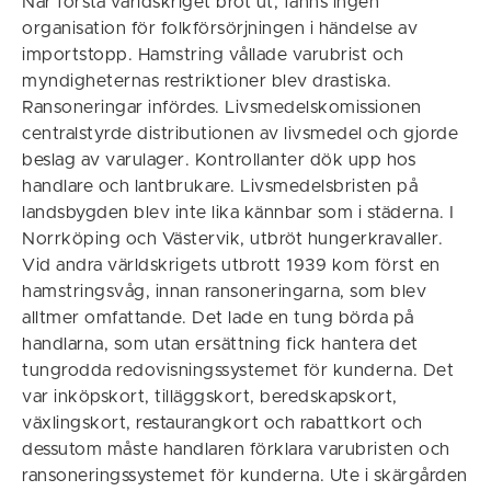
När första världskriget bröt ut, fanns ingen
organisation för folkförsörjningen i händelse av
importstopp. Hamstring vållade varubrist och
myndigheternas restriktioner blev drastiska.
Ransoneringar infördes. Livsmedelskomissionen
centralstyrde distributionen av livsmedel och gjorde
beslag av varulager. Kontrollanter dök upp hos
handlare och lantbrukare. Livsmedelsbristen på
landsbygden blev inte lika kännbar som i städerna. I
Norrköping och Västervik, utbröt hungerkravaller.
Vid andra världskrigets utbrott 1939 kom först en
hamstringsvåg, innan ransoneringarna, som blev
alltmer omfattande. Det lade en tung börda på
handlarna, som utan ersättning fick hantera det
tungrodda redovisningssystemet för kunderna. Det
var inköpskort, tilläggskort, beredskapskort,
växlingskort, restaurangkort och rabattkort och
dessutom måste handlaren förklara varubristen och
ransoneringssystemet för kunderna. Ute i skärgården