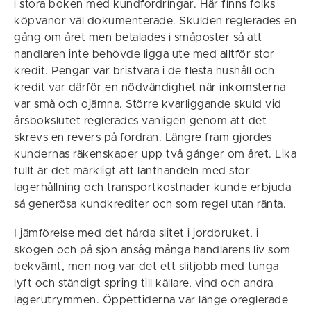
i stora boken med kundfordringar. Här finns folks
köpvanor väl dokumenterade. Skulden reglerades en
gång om året men betalades i småposter så att
handlaren inte behövde ligga ute med alltför stor
kredit. Pengar var bristvara i de flesta hushåll och
kredit var därför en nödvändighet när inkomsterna
var små och ojämna. Större kvarliggande skuld vid
årsbokslutet reglerades vanligen genom att det
skrevs en revers på fordran. Längre fram gjordes
kundernas räkenskaper upp två gånger om året. Lika
fullt är det märkligt att lanthandeln med stor
lagerhållning och transportkostnader kunde erbjuda
så generösa kundkrediter och som regel utan ränta.
I jämförelse med det hårda slitet i jordbruket, i
skogen och på sjön ansåg många handlarens liv som
bekvämt, men nog var det ett slitjobb med tunga
lyft och ständigt spring till källare, vind och andra
lagerutrymmen. Öppettiderna var länge oreglerade