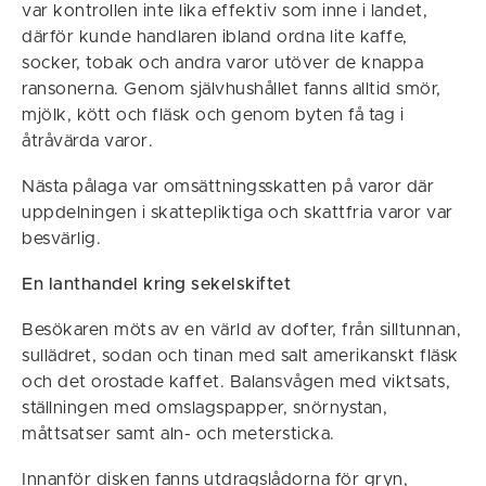
var kontrollen inte lika effektiv som inne i landet,
därför kunde handlaren ibland ordna lite kaffe,
socker, tobak och andra varor utöver de knappa
ransonerna. Genom självhushållet fanns alltid smör,
mjölk, kött och fläsk och genom byten få tag i
åtråvärda varor.
Nästa pålaga var omsättningsskatten på varor där
uppdelningen i skattepliktiga och skattfria varor var
besvärlig.
En lanthandel kring sekelskiftet
Besökaren möts av en värld av dofter, från silltunnan,
sullädret, sodan och tinan med salt amerikanskt fläsk
och det orostade kaffet. Balansvågen med viktsats,
ställningen med omslagspapper, snörnystan,
måttsatser samt aln- och metersticka.
Innanför disken fanns utdragslådorna för gryn,