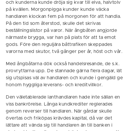
och kunderna kunde dröja sig kvar till elva, halvtolv
på kvällen. Morgonpigga kunder kunde väcka
handlaren klockan fem på morgonen för att handla.
På den tid som återstod, skulle det skrivas
beställningslistor på varor. När ångbåten angjorde
närmaste brygga, var han på plats för att ta emot
gods. Före den reguljära båttrafiken skeppades
varorna med skutor, två gånger per år, höst och vår.
Med ångbåtarna dök också handelsresande, de s.k.
provryttarna upp. De stannade gärna flera dagar, lät
sig utspisas väl av handlaren och kunde i gengäld ge
honom hyggliga leverans- och kreditvillkor.
Den väletablerade lanthandlaren hade inte sällan en
viss bankrörelse. Långa kundkrediter reglerades
genom reverser till handlaren. När gårdar skulle
övertas och friköpas krävdes kapital, då var det
lättare att vända sig till handlaren än till banken i