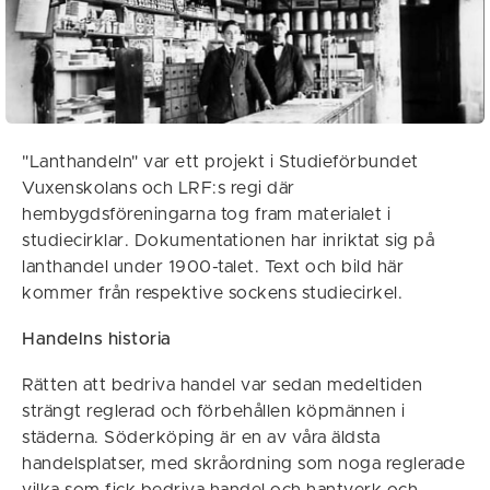
"Lanthandeln" var ett projekt i Studieförbundet
Vuxenskolans och LRF:s regi där
hembygdsföreningarna tog fram materialet i
studiecirklar. Dokumentationen har inriktat sig på
lanthandel under 1900-talet. Text och bild här
kommer från respektive sockens studiecirkel.
Handelns historia
Rätten att bedriva handel var sedan medeltiden
strängt reglerad och förbehållen köpmännen i
städerna. Söderköping är en av våra äldsta
handelsplatser, med skråordning som noga reglerade
vilka som fick bedriva handel och hantverk och