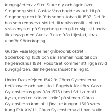
kungsgården av Sten Sture d y och ägde även
Stegeborg slott. Gustav Vasa bodde av och till på
Stegeborg och här föds sonen Johan III 1537. Det är
han som renoverar slottet till renässansstil. Johan III
vistas mycket på Stegeborg och gifter sig i sitt andra
äktenskap med Gunilla Bielke från Liljestad, strax
utanför Söderköping.
Gustav Vasa lägger ner gråbrödraklostret i
Söderköping 1529 och slår samman hospital och
helgeandshus 1534. Hospitalet kommer att ligga invid
kungsgården, där helgeandshuset har legat.
Under Dackefejden 1542 är Göran Gyllenstierna
befälhavare och hans slott Fogelvik förstörs. Göran
Gyllenstiernas grav från 1575 finns i S:t Laurentii
kyrka, med en riddare i relief på stenen. Göran
Gyllenstierna kom att tjäna tre kungar. 1563 skrev
Kung Erik XIV till Göran Gyllenstierna att han skulle