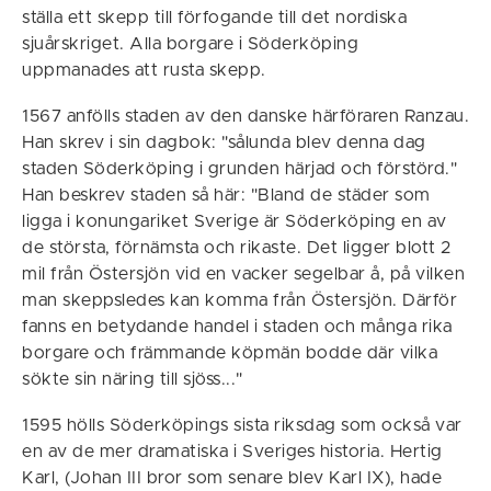
ställa ett skepp till förfogande till det nordiska
sjuårskriget. Alla borgare i Söderköping
uppmanades att rusta skepp.
1567 anfölls staden av den danske härföraren Ranzau.
Han skrev i sin dagbok: "sålunda blev denna dag
staden Söderköping i grunden härjad och förstörd."
Han beskrev staden så här: "Bland de städer som
ligga i konungariket Sverige är Söderköping en av
de största, förnämsta och rikaste. Det ligger blott 2
mil från Östersjön vid en vacker segelbar å, på vilken
man skeppsledes kan komma från Östersjön. Därför
fanns en betydande handel i staden och många rika
borgare och främmande köpmän bodde där vilka
sökte sin näring till sjöss..."
1595 hölls Söderköpings sista riksdag som också var
en av de mer dramatiska i Sveriges historia. Hertig
Karl, (Johan III bror som senare blev Karl IX), hade