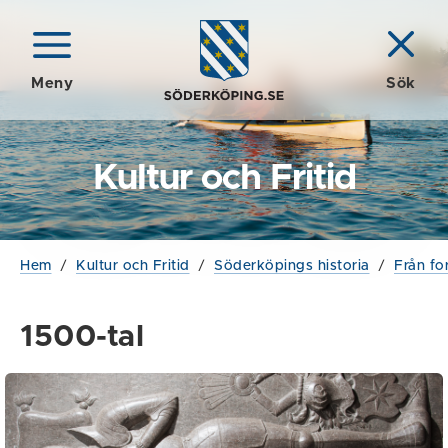
Meny
Sök
Kultur och Fritid
Hem
/
Kultur och Fritid
/
Söderköpings historia
/
Från for
1500-tal