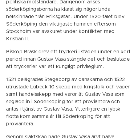
politiska motståndare. Därigenom anses
söderköpingsborna ha klarat sig någorlunda
helskinnade från Eriksgatan. Under 1520-talet blev
Söderköping den viktigaste hamnen eftersom
Stockholm var avskuret under konflikten med
Kristian II.
Biskop Brask drev ett tryckeri i staden under en kort
period innan Gustav Vasa stängde det och beslutade
att tryckerier var ett kungligt privilegium.
1521 belägrades Stegeborg av danskarna och 1522
utrustade Lübeck 10 skepp med krigsfolk och vapen
samt handelsskepp med varor åt Gustav Vasa som
seglade in i Söderköping för att proviantera och
antas i tjänst av Gustav Vasa. Ytterligare en lybsk
flotta kom samma år till Söderköping för att
proviantera.
Genom släktskap hade Gustav Vasa ärvt halva