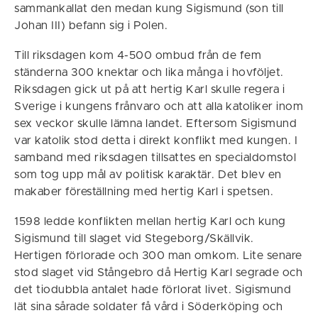
sammankallat den medan kung Sigismund (son till
Johan III) befann sig i Polen.
Till riksdagen kom 4-500 ombud från de fem
ständerna 300 knektar och lika många i hovföljet.
Riksdagen gick ut på att hertig Karl skulle regera i
Sverige i kungens frånvaro och att alla katoliker inom
sex veckor skulle lämna landet. Eftersom Sigismund
var katolik stod detta i direkt konflikt med kungen. I
samband med riksdagen tillsattes en specialdomstol
som tog upp mål av politisk karaktär. Det blev en
makaber föreställning med hertig Karl i spetsen.
1598 ledde konflikten mellan hertig Karl och kung
Sigismund till slaget vid Stegeborg/Skällvik.
Hertigen förlorade och 300 man omkom. Lite senare
stod slaget vid Stångebro då Hertig Karl segrade och
det tiodubbla antalet hade förlorat livet. Sigismund
lät sina sårade soldater få vård i Söderköping och