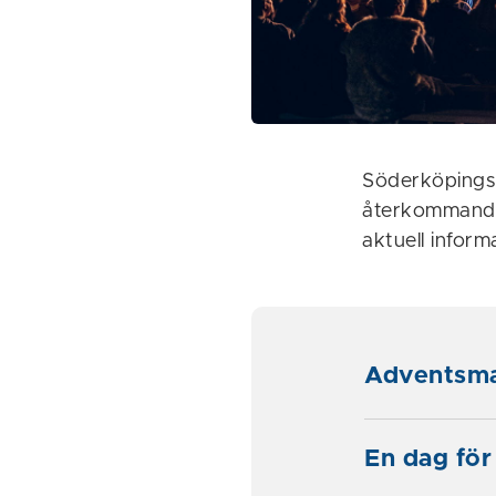
Söderköpings 
återkommande
aktuell inform
Adventsm
En dag för