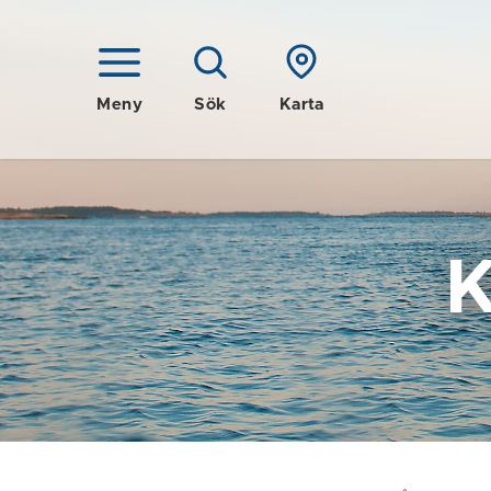
Meny
Sök
Karta
K