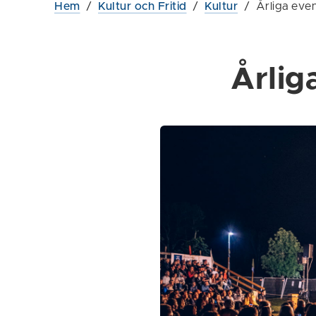
Hem
/
Kultur och Fritid
/
Kultur
/
Årliga ev
Årli