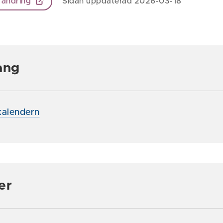
 ändring
Sidan uppdaterad 2026-03-18
ang
alendern
er