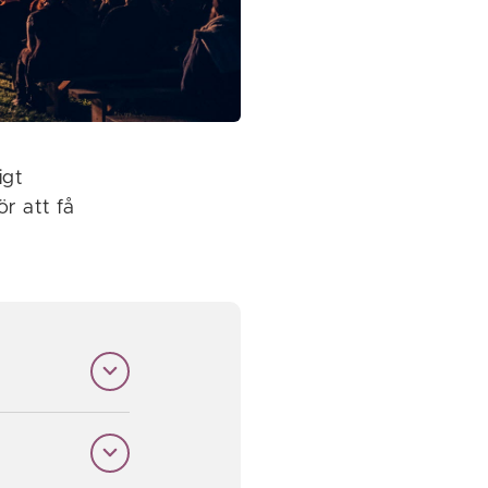
igt
r att få