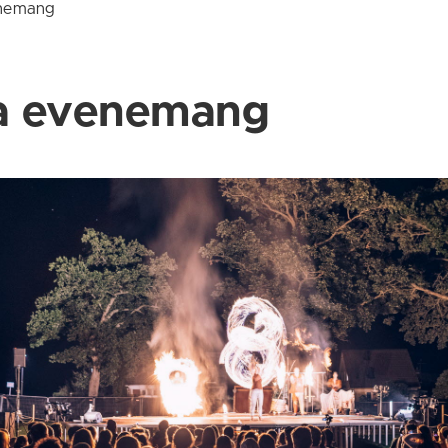
enemang
ga evenemang