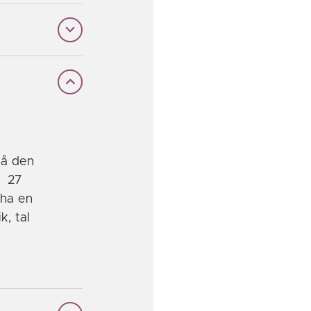
på den
n 27
 ha en
k, tal