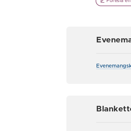
Föreslå en
Evenem
Evenemangsk
Blankett