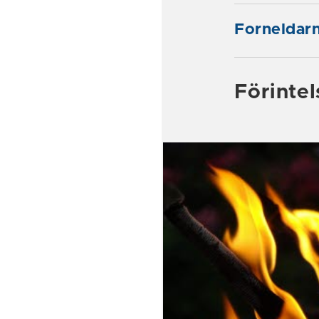
Forneldarn
Förinte