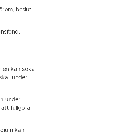
ärom, beslut
onsfond.
unen kan söka
skall under
un under
att fullgöra
endium kan