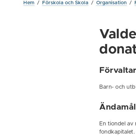
Hem
/
Förskola och Skola
/
Organisation
/
Valde
donat
Förvalta
Barn- och ut
Ändamål
En tiondel av 
fondkapitalet.