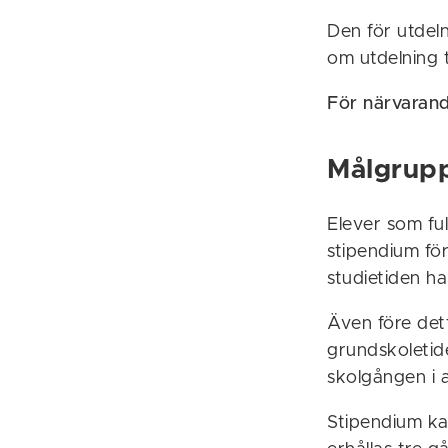
Den för utdel
om utdelning 
För närvarand
Målgrup
Elever som fu
stipendium fö
studietiden h
Även före de
grundskoletid
skolgången i 
Stipendium kan