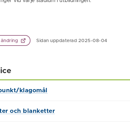
ånger vid varje stadium i utbildningen.
 ändring
Sidan uppdaterad 2025-08-04
ice
punkt/klagomål
ster och blanketter