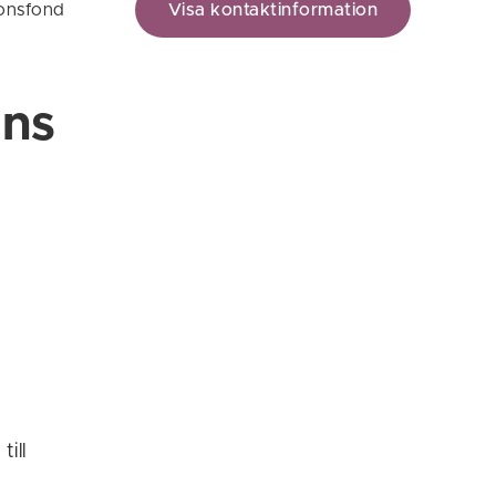
ionsfond
Visa kontaktinformation
ons
ill