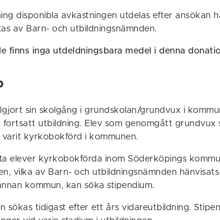
ning disponibla avkastningen utdelas efter ansökan h
tas av Barn- och utbildningsnämnden.
e finns inga utdeldningsbara medel i denna donati
p
llgjort sin skolgång i grundskolan/grundvux i komm
r fortsatt utbildning. Elev som genomgått grundvux 
a varit kyrkobokförd i kommunen.
tta elever kyrkobokförda inom Söderköpings komm
en, vilka av Barn- och utbildningsnämnden hänvisats 
annan kommun, kan söka stipendium.
 sökas tidigast efter ett års vidareutbildning. Stip