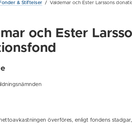
Fonder & Stiftelser
/
Valdemar och Ester Larssons donat
mar och Ester Larss
ionsfond
re
bildningsnämnden
nettoavkastningen överföres, enligt fondens stadgar, t