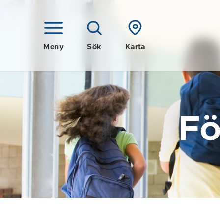
Meny
Sök
Karta
Fö