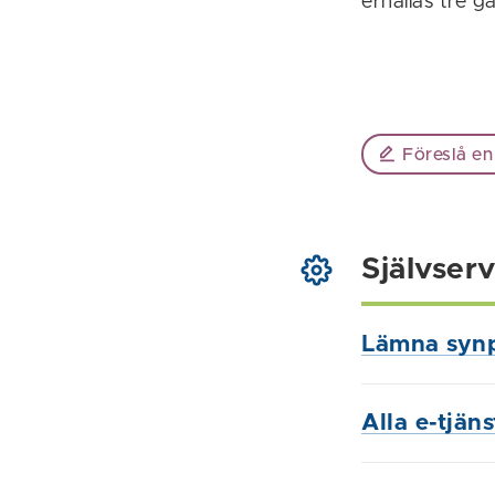
erhållas tre g
Föreslå en
Självserv
Lämna syn
Alla e-tjän