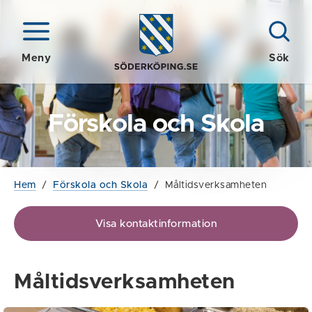
Meny
Sök
Förskola och Skola
Hem
/
Förskola och Skola
/
Måltidsverksamheten
Visa kontaktinformation
Måltidsverksamheten