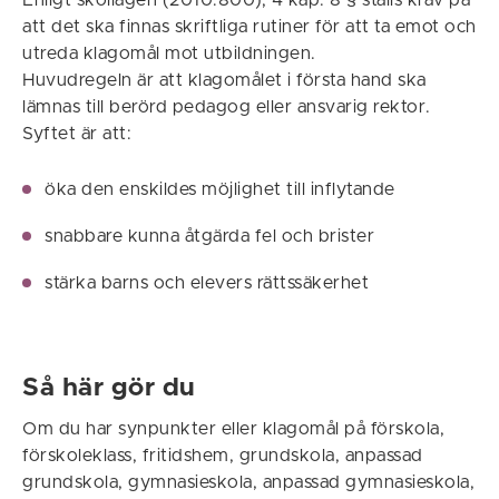
Enligt skollagen (2010:800), 4 kap. 8 § ställs krav på
att det ska finnas skriftliga rutiner för att ta emot och
utreda klagomål mot utbildningen.
Huvudregeln är att klagomålet i första hand ska
lämnas till berörd pedagog eller ansvarig rektor.
Syftet är att:
öka den enskildes möjlighet till inflytande
snabbare kunna åtgärda fel och brister
stärka barns och elevers rättssäkerhet
Så här gör du
Om du har synpunkter eller klagomål på förskola,
förskoleklass, fritidshem, grundskola, anpassad
grundskola, gymnasieskola, anpassad gymnasieskola,