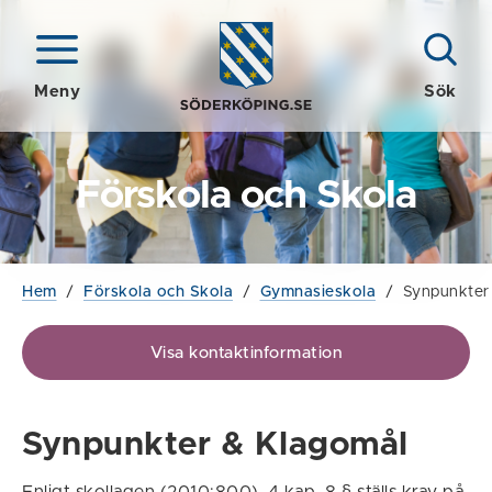
Meny
Sök
Förskola och Skola
Hem
/
Förskola och Skola
/
Gymnasieskola
/
Synpunkter
Visa kontaktinformation
Synpunkter & Klagomål