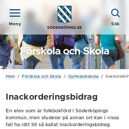
Meny
Sök
Förskola och Skola
Hem
/
Förskola och Skola
/
Gymnasieskola
/
Inackorderi
Inackorderingsbidrag
En elev som är folkbokförd i Söderköpings
kommun, men studerar på annan ort kan i vissa
fall ha rätt till så kallat inackorderingsbidrag.