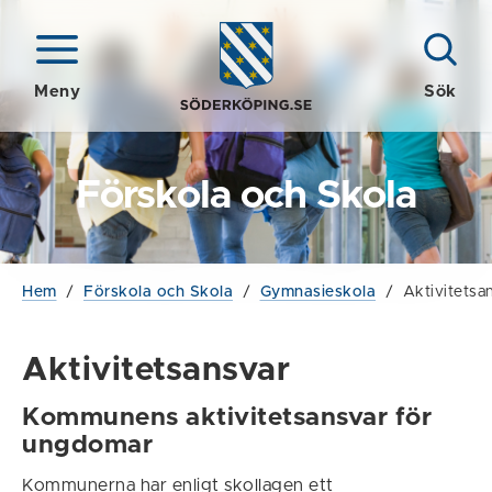
Meny
Sök
Förskola och Skola
Hem
/
Förskola och Skola
/
Gymnasieskola
/
Aktivitetsa
Aktivitetsansvar
Kommunens aktivitetsansvar för
ungdomar
Kommunerna har enligt skollagen ett