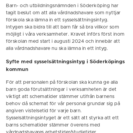
Barn- och utbildningsnämnden i Söderköping har
tagit beslut om att alla vårdnadshavare som nyttjar
förskola ska lämna in ett sysselsättningsintyg.
Intygen ska bidra till att barn får så bra villkor som
möjligt i våra verksamheter. Kravet införs först inom
förskolan med start i augusti 2024 och innebär att
alla vårdnadshavare nu ska lämna in ett intyg.
Syfte med sysselsättningsintyg i Söderköpings
kommun
För att personalen på förskolan ska kunna ge alla
barn goda förutsättningar i verksamheten är det
viktigt att schematider stämmer utifrån barnens
behov då schemat för vår personal grundar sig på
angiven vistelsetid för varje barn.
Sysselsättningsintyget är ett sätt att styrka att ett
barns schematider stämmer överens med
vårdnadshavares arbetstider/studietider.