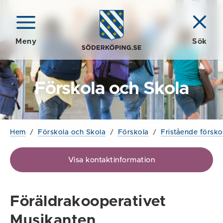
Meny
Sök
Förskola och Skola
Hem
/
Förskola och Skola
/
Förskola
/
Fristående försko
Visa kontaktinformation
Föräldrakooperativet
Musikanten