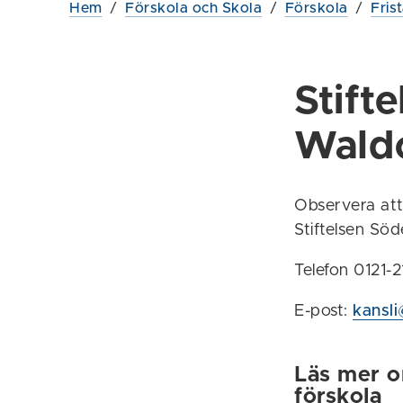
Hem
/
Förskola och Skola
/
Förskola
/
Fris
Stift
Waldo
Observera att 
Stiftelsen Sö
Telefon 0121-
E-post:
kansli
Läs mer o
förskola