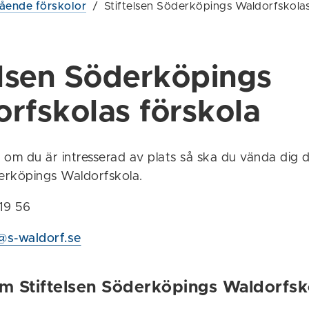
tående förskolor
/
Stiftelsen Söderköpings Waldorfskolas
elsen Söderköpings
rfskolas förskola
om du är intresserad av plats så ska du vända dig dir
derköpings Waldorfskola.
219 56
@s-waldorf.se
m Stiftelsen Söderköpings Waldorfsk