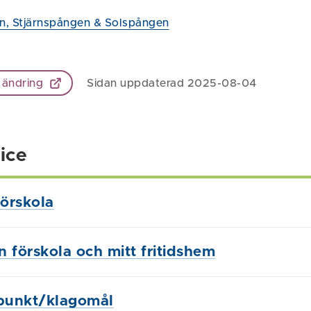
en, Stjärnspången & Solspången
 ändring
Sidan uppdaterad 2025-08-04
ice
örskola
in förskola och mitt fritidshem
punkt/klagomål