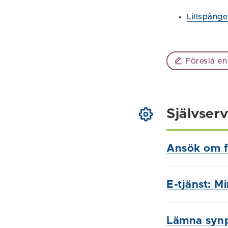
Lillspång
Föreslå en
Självserv
Ansök om f
E-tjänst: M
Lämna syn