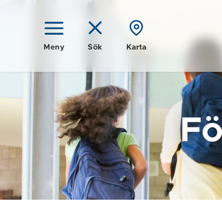
Meny
Sök
Karta
Fö