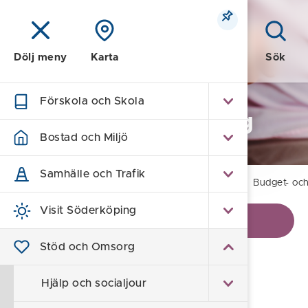
Meny
Sök
Dölj meny
Karta
Förskola och Skola
Stöd och Omsorg
Bostad och Miljö
Samhälle och Trafik
Hem
/
Stöd och Omsorg
/
Ekonomiskt stöd
/
Budget- och
Visit Söderköping
Visa kontaktinformation
Stöd och Omsorg
Budget- och
Hjälp och socialjour
skuldrådgivning