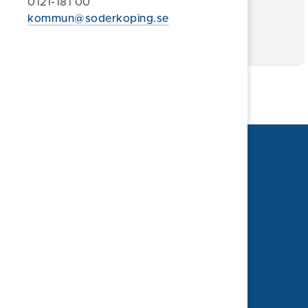
Hallå konsument!
0121-181 00
kommun@soderkoping.se
Kronofogden - Skuldsanering