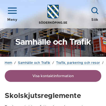
Meny
Sök
Samhälle och Trafik
Hem
/
Samhälle och Trafik
/
Trafik, parkering och resor
/
Visa kontaktinformation
Skolskjutsreglemente