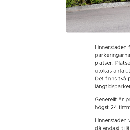
I innerstaden
parkeringarna.
platser. Plats
utökas antalet
Det finns två 
långtidsparker
Generellt är 
högst 24 timm
I innerstaden 
då endast till