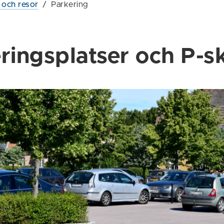
g och resor
/
Parkering
ringsplatser och P-s