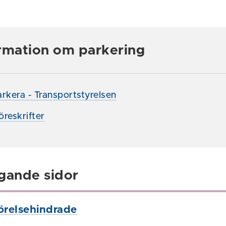
rmation om parkering
rkera - Transportstyrelsen
öreskrifter
gande sidor
örelsehindrade