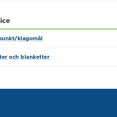
ice
punkt/klagomål
ster och blanketter