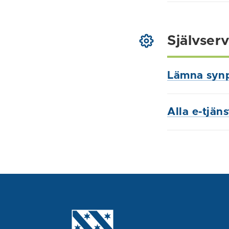
Självserv
Lämna syn
Alla e-tjän