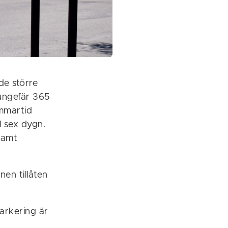
de större
 ungefär 365
ommartid
l sex dygn.
samt
en tillåten
arkering är