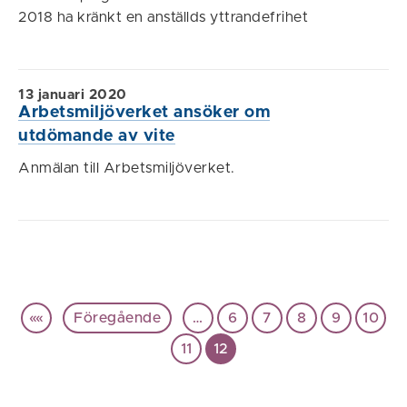
2018 ha kränkt en anställds yttrandefrihet
13 januari 2020
Arbetsmiljöverket ansöker om
utdömande av vite
Anmälan till Arbetsmiljöverket.
««
Föregående
…
6
7
8
9
10
11
12