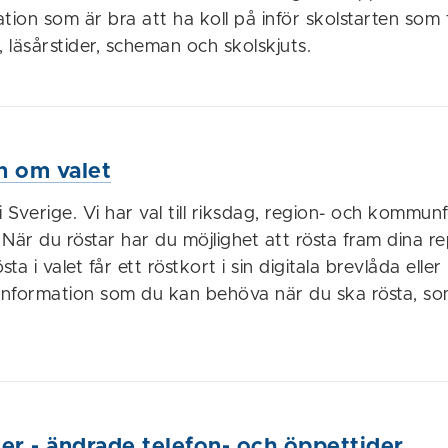
tion som är bra att ha koll på inför skolstarten som t
läsårstider, scheman och skolskjuts.
n om valet
l i Sverige. Vi har val till riksdag, region- och kommun
. När du röstar har du möjlighet att rösta fram dina r
sta i valet får ett röstkort i sin digitala brevlåda ell
 information som du kan behöva när du ska rösta, som
r - ändrade telefon- och öppettider