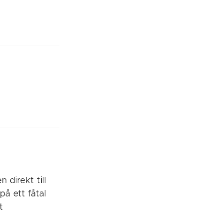
n
 direkt till
på ett fåtal
t