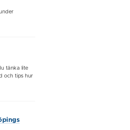
 under
u tänka lite
åd och tips hur
öpings