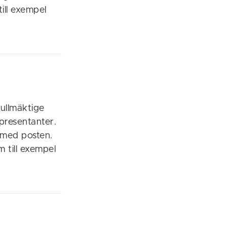
ill exempel
fullmäktige
epresentanter.
er med posten.
 till exempel