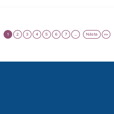
1
2
3
4
5
6
7
…
Nästa
»»