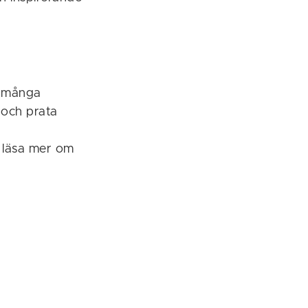
t många
 och prata
n läsa mer om