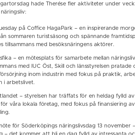
gartorsdag hade Therése fler aktiviteter under vec
näringsliv:
esday på Coffice HagaPark – en inspirerande morg
 från sommaren turistsäsong och spännande framtids
es tillsammans med besöksnäringens aktörer.
sfika – en mötesplats för samarbete mellan näringsliv
sammans med IUC Öst, Skill och länsstyrelsen pratade
rsörjning inom industrin med fokus på praktik, arb
 i arbetslivet.
landet – styrelsen har träffats för en heldag fylld a
 för våra lokala företag, med fokus på finansiering a
ing.
möte för Söderköpings näringslivsdag 13 november –
ång – det kommer att bli en dag fylld av intressanta o