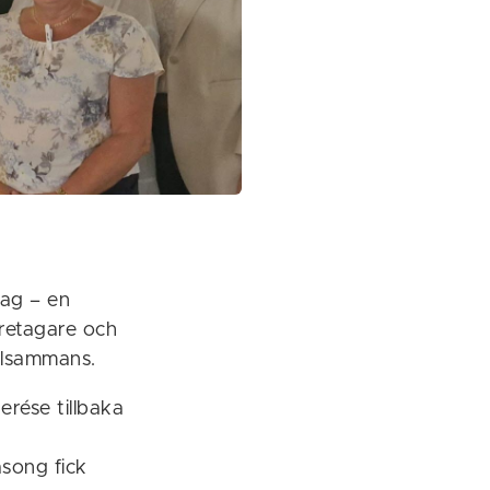
dag – en
öretagare och
illsammans.
erése tillbaka
song fick