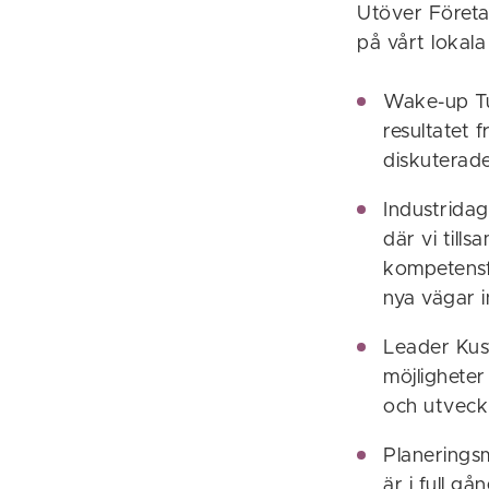
Utöver Företa
på vårt lokala 
Wake-up Tu
resultatet
diskuterad
Industridag
där vi till
kompetensfö
nya vägar in
Leader Kust
möjligheter
och utveckl
Planerings
är i full g