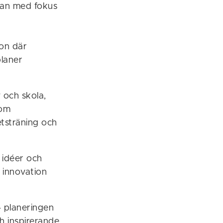
kan med fokus
on där
planer
 och skola,
 om
etsträning och
v idéer och
v innovation
 planeringen
ch inspirerande