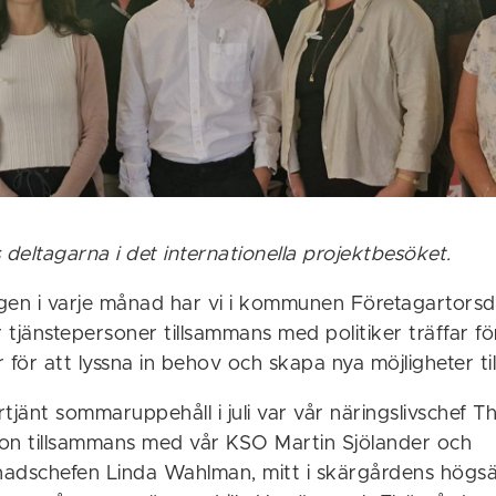
 deltagarna i det internationella projektbesöket.
gen i varje månad har vi i kommunen Företagartors
 tjänstepersoner tillsammans med politiker träffar f
 för att lyssna in behov och skapa nya möjligheter t
örtjänt sommaruppehåll i juli var vår näringslivschef Th
 hon tillsammans med vår KSO Martin Sjölander och
adschefen Linda Wahlman, mitt i skärgårdens högsä