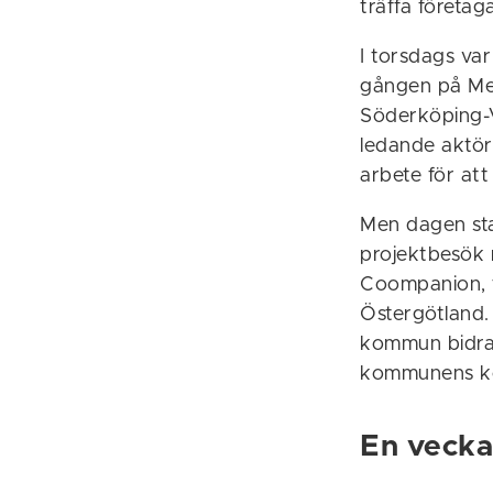
träffa företa
I torsdags va
gången på Mer
Söderköping-V
ledande aktör 
arbete för att 
Men dagen sta
projektbesök 
Coompanion, 
Östergötland.
kommun bidrar 
kommunens kos
En vecka