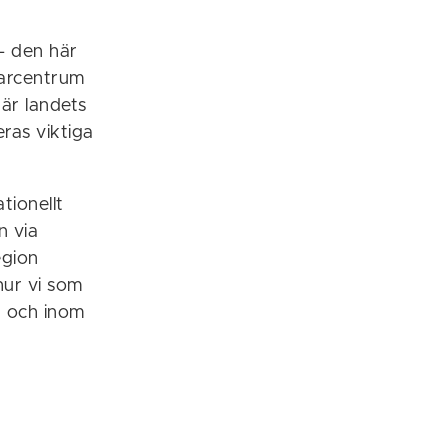
– den här
garcentrum
är landets
eras viktiga
tionellt
n via
egion
ur vi som
g och inom