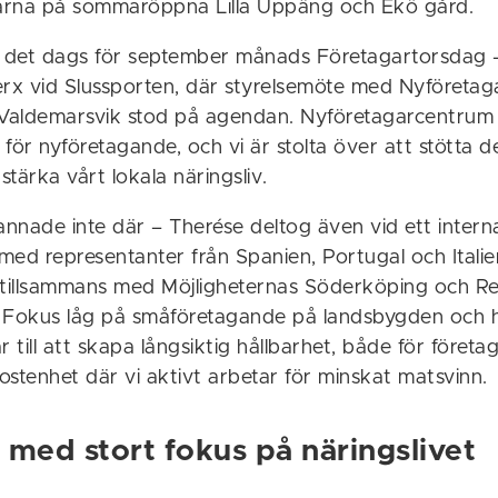
garna på sommaröppna Lilla Uppäng och Ekö gård.
r det dags för september månads Företagartorsdag 
x vid Slussporten, där styrelsemöte med Nyföreta
aldemarsvik stod på agendan. Nyföretagarcentrum 
för nyföretagande, och vi är stolta över att stötta d
stärka vårt lokala näringsliv.
nnade inte där – Therése deltog även vid ett interna
med representanter från Spanien, Portugal och Italie
tillsammans med Möjligheternas Söderköping och R
 Fokus låg på småföretagande på landsbygden och h
till att skapa långsiktig hållbarhet, både för företa
tenhet där vi aktivt arbetar för minskat matsvinn.
 med stort fokus på näringslivet