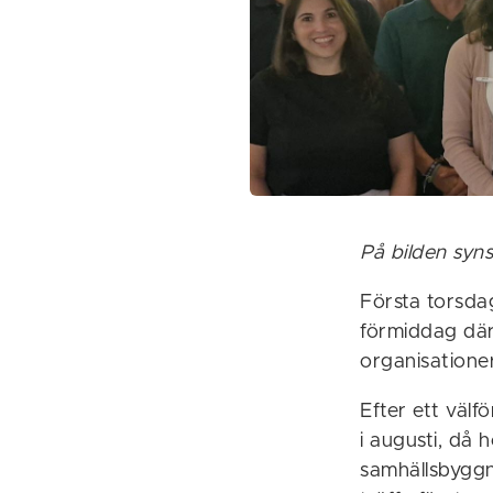
På bilden syns
Första torsda
förmiddag där
organisationer
Efter ett välf
i augusti, då
samhällsbyggn