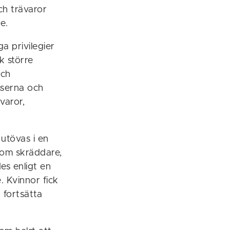
ch trävaror
e.
a privilegier
k större
och
sserna och
varor,
utövas i en
som skräddare,
es enligt en
e. Kvinnor fick
 fortsätta