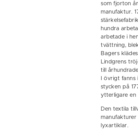
som fjorton år
manufaktur. 1
stärkelsefabri
hundra arbetar
arbetade i he
tvättning, blek
Bagers klädesv
Lindgrens trö
till århundrad
I övrigt fanns
stycken på 177
ytterligare en
Den textila ti
manufakturer i
lyxartiklar.