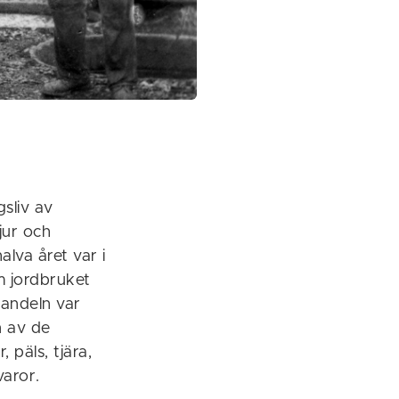
sliv av
jur och
lva året var i
m jordbruket
Handeln var
n av de
 päls, tjära,
varor.