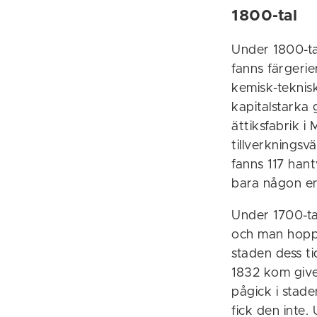
1800-tal
Under 1800-tal
fanns färgerie
kemisk-teknisk
kapitalstarka 
ättiksfabrik i
tillverknings
fanns 117 han
bara någon en
Under 1700-ta
och man hoppad
staden dess t
1832 kom give
pågick i stad
fick den inte