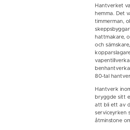
Hantverket var
hemma. Det va
timmerman, ol
skeppsbyggare
hattmakare, o
och sämskare,
kopparslagare
vapentillverka
benhantverkare
80-tal hantve
Hantverk inom
bryggde sitt 
att bli ett av
serviceyrken 
åtminstone om