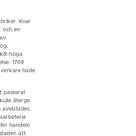
briker. Kvar
er och en
 av
hög,
kilt höga
else. 1769
ntverkare hade
t passerat
kulle återge
h avslutades
gsarbetena
 för handeln
staden att