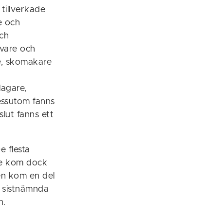
tillverkade
e och
och
ävare och
e, skomakare
lagare,
Dessutom fanns
lut fanns ett
 flesta
re kom dock
ken kom en del
e sistnämnda
n.