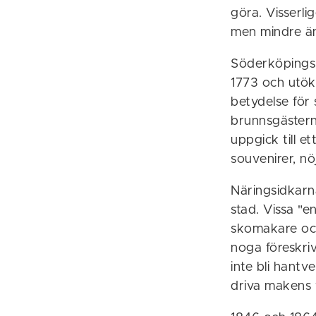
göra. Visserl
men mindre än
Söderköpings B
1773 och utök
betydelse för
brunnsgästern
uppgick till e
souvenirer, nö
Näringsidkarna
stad. Vissa "
skomakare och
noga föreskrive
inte bli hant
driva makens 