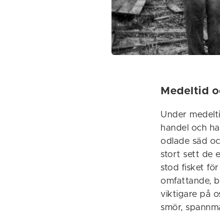
Medeltid o
Under medelti
handel och han
odlade säd oc
stort sett de
stod fisket fö
omfattande, b
viktigare på o
smör, spannmål