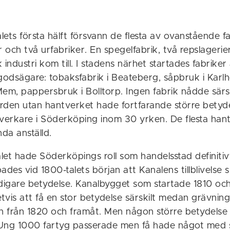
ets första hälft försvann de flesta av ovanstående fa
r och två urfabriker. En spegelfabrik, två repslageri
 industri kom till. I stadens närhet startades fabriker
godsägare: tobaksfabrik i Beateberg, såpbruk i Karl
 Mem, pappersbruk i Bolltorp. Ingen fabrik nådde särs
värden utan hantverket hade fortfarande större betyd
tverkare i Söderköping inom 30 yrken. De flesta ha
da anställd.
let hade Söderköpings roll som handelsstad definitiv
es vid 1800-talets början att Kanalens tillblivelse s
idigare betydelse. Kanalbygget som startade 1810 oc
tvis att få en stor betydelse särskilt medan grävnin
en från 1820 och framåt. Men någon större betydelse
. Ung 1000 fartyg passerade men få hade något med 