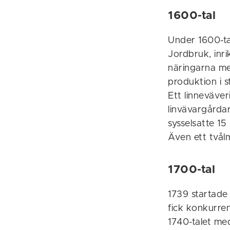
1600-tal
Under 1600-tal
Jordbruk, inr
näringarna me
produktion i 
Ett linneväver
linvävargårda
sysselsatte 15
Även ett tvålm
1700-tal
1739 startade
fick konkurre
1740-talet med