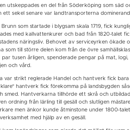
igen utskeppades en del från Söderköping som säd o
 ett sekel senare var landtransporterna dominerand
runn som startade i blygsam skala 1719, fick kunglig
ades med kallvattenkurer och bad från 1820-talet fic
 stadens näringsliv. Behovet av serviceyrken ökade 
a som till större delen kom från de övre samhällskla
tt par tusen årligen, spenderade pengar på mat, logi, 
jen och vård.
 var strikt reglerade Handel och hantverk fick bara 
enklare" hantverk fick förekomma på landsbygden så
 smed. Hantverkarna tillhörde ett skrå och utbildad
n ordning från lärling till gesäll och slutligen mästar
verkare men änkor kunde åtminstone under 1800-talet
verksamhet med hjälp av en gesäll.