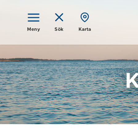
Meny
Sök
Karta
K