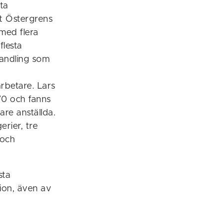
ta
t Östergrens
 med flera
flesta
handling som
rbetare. Lars
70 och fanns
are anställda.
erier, tre
 och
sta
ion, även av