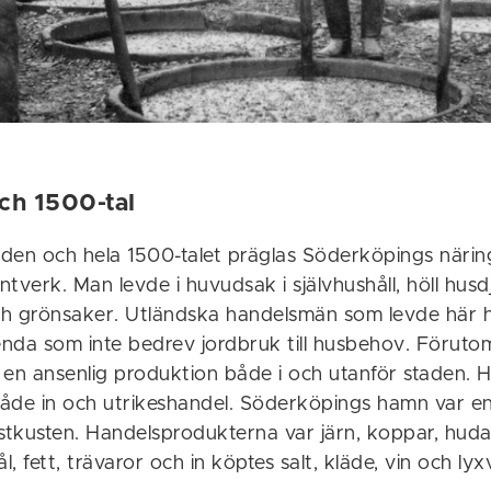
ch 1500-tal
den och hela 1500-talet präglas Söderköpings näring
tverk. Man levde i huvudsak i självhushåll, höll husd
h grönsaker. Utländska handelsmän som levde här ha
 enda som inte bedrev jordbruk till husbehov. Föruto
r en ansenlig produktion både i och utanför staden. 
åde in och utrikeshandel. Söderköpings hamn var e
stkusten. Handelsprodukterna var järn, koppar, hudar,
, fett, trävaror och in köptes salt, kläde, vin och lyx