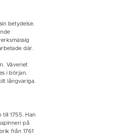
sin betydelse.
ande
verksmässig
arbetade där.
r
n. Väveriet
es i början.
lt långvariga.
till 1755. Han
sspinneri på
rik från 1761