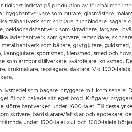
 tidigast inriktat på produktion av föremål man inte 
r bygghantverkare som murare, glasmästare, målar
ika trähantverk som snickare, tunnbindare, sågare 
, beklädnadshantverk som skräddare, färgare, linv
lika läderhantverk som garvare, remsnidare, skinnar
 metallhantverk som bältare, grytgjutare, guldsmed,
, kanngjutare, sporrsmed, klensmed, smed och hovs
re som armborsttillverkare, svärdfejare, knivsmed. 
, krukmakare, repslagare, slaktare. Vid 1500-talets s
rkare.
 livsmedel som bagare, bryggare m fl kom senare. De
eget öl och bakade sitt eget bröd. Krögare/ brygga
 de större hantverken under 1600-talet. Till dessa yr
som skrivare, bårdskärare/fältskär och apotekare, d
nämnda under 1500-talet slut och 1600-talets börja