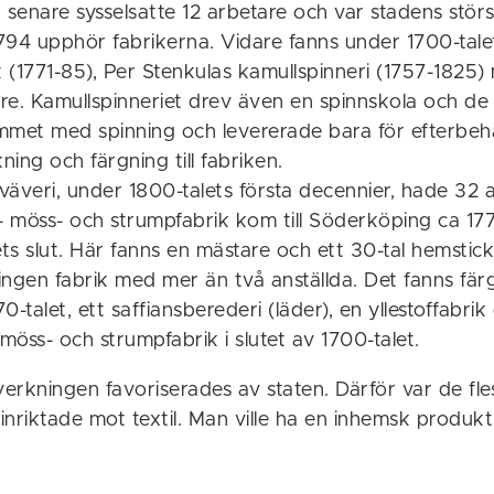
 senare sysselsatte 12 arbetare och var stadens störs
794 upphör fabrikerna. Vidare fanns under 1700-tale
k (1771-85), Per Stenkulas kamullspinneri (1757-1825)
e. Kamullspinneriet drev även en spinnskola och de 
mmet med spinning och levererade bara för efterbe
ning och färgning till fabriken.
äveri, under 1800-talets första decennier, hade 32 a
j- möss- och strumpfabrik kom till Söderköping ca 17
ets slut. Här fanns en mästare och ett 30-tal hemstick
 ingen fabrik med mer än två anställda. Det fanns färg
0-talet, ett saffiansberederi (läder), en yllestoffabrik
 möss- och strumpfabrik i slutet av 1700-talet.
llverkningen favoriserades av staten. Därför var de fle
nriktade mot textil. Man ville ha en inhemsk produkt