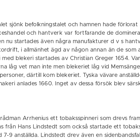
et sjönk befolkningstalet och hamnen hade förlorat 
ikeshandel och hantverk var fortfarande de dominer
n nu startades även några manufakturer d v s hant
stordrift, i allmänhet ägd av någon annan än de som 
i med blekeri startades av Christian Greger 1654. Va
rna låg vet man inte men blekeriet låg vid Memsänge
 personer, därtill kom blekeriet. Tyska vävare anställd
akeri anlades 1660. Inget av dessa försök blev särski
 rådman Arrhenius ett tobaksspinneri som drevs fram 
ns från Hans Lindstedt som också startade ett tobak
 7-9 anställda. Lindstedt drev även en sidenbandsfab