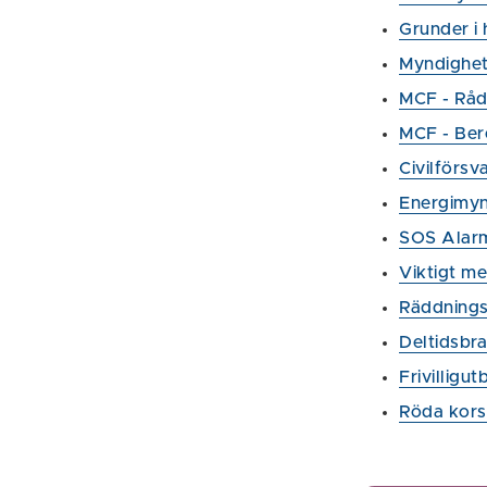
Grunder i
Myndighet
MCF - Råd 
MCF - Ber
Civilförsv
Energimyn
SOS Alarm
Viktigt m
Räddnings
Deltidsbr
Frivilligut
Röda kors