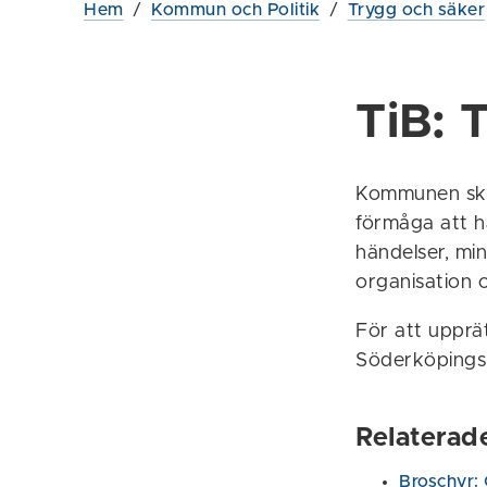
Hem
/
Kommun och Politik
/
Trygg och säker
TiB: 
Kommunen ska 
förmåga att ha
händelser, min
organisation o
För att upprät
Söderköpings
Relaterad
Broschyr: