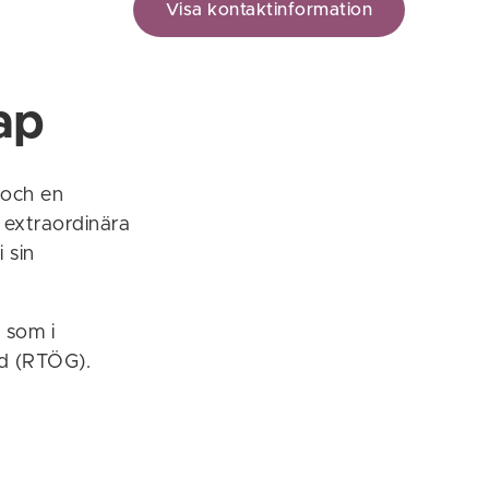
Visa kontaktinformation
ap
 och en
 extraordinära
 sin
 som i
d (RTÖG).