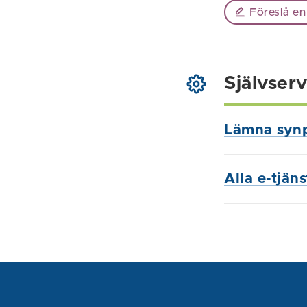
Föreslå en
Självserv
Lämna syn
Alla e-tjän