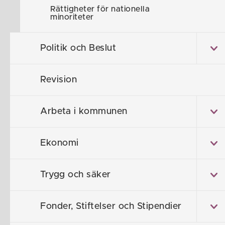
Rättigheter för nationella
minoriteter
Politik och Beslut
Revision
Arbeta i kommunen
Ekonomi
Söderköpings kommun
614 80 Söderköping
Trygg och säker
0121-181 00
kommun@soderkoping.se
Fonder, Stiftelser och Stipendier
Kontakta oss