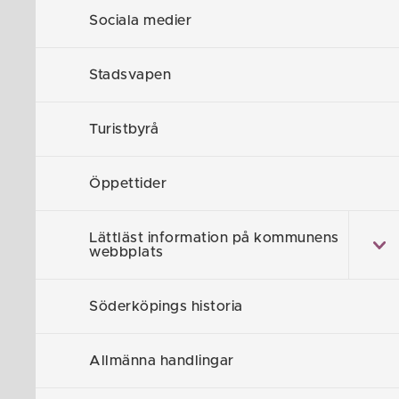
Sociala medier
Stadsvapen
Föreslå en
Turistbyrå
Öppettider
Självserv
Lättläst information på kommunens
webbplats
Lämna syn
Söderköpings historia
Alla e-tjän
Allmänna handlingar