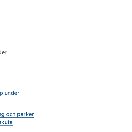
der
lp under
ing och parker
akuta