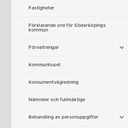
Fastigheter
Förklarande ord för Söderköpings
kommun
Sommarti
Förvaltningar
Allhelgon
Kommunhuset
Julhelgen
Konsumentvägledning
Nyårshelg
Nämnder och fullmäktige
Behandling av personuppgifter
Trettonda