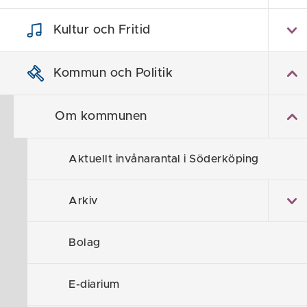
Hem
/
Kommun och Politik
/
Om kommunen
Kultur och Fritid
Öppet
Kommun och Politik
Om kommunen
Här hittar du
sommaren.
Aktuellt invånarantal i Söderköping
Journumm
Arkiv
Här hittar du
helgerna...
Bolag
Felanmälan av 
E-diarium
kan göras via
ärenden.