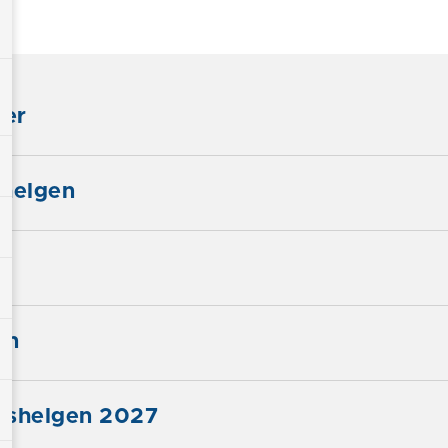
der
ahelgen
en
gshelgen 2027