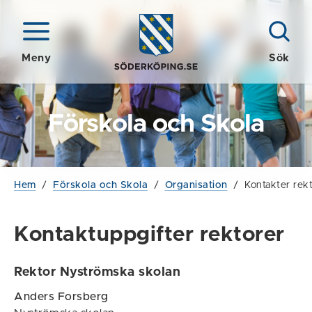
Meny
Sök
Förskola och Skola
Hem
/
Förskola och Skola
/
Organisation
/
Kontakter rek
Kontaktuppgifter rektorer
Rektor Nyströmska skolan
Anders Forsberg