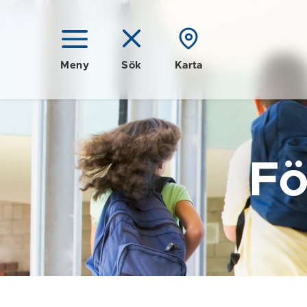
Meny
Sök
Karta
Fö