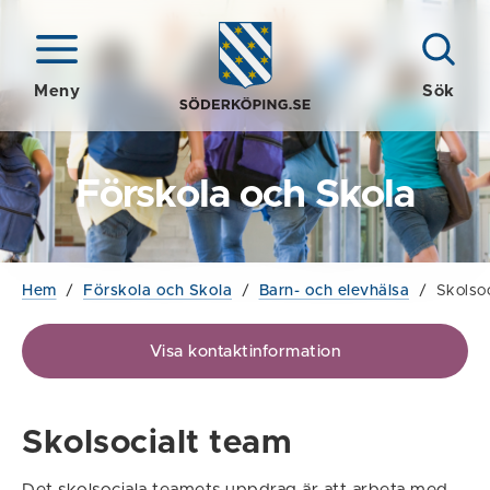
Meny
Sök
Förskola och Skola
Hem
/
Förskola och Skola
/
Barn- och elevhälsa
/
Skolsoc
Visa kontaktinformation
Skolsocialt team