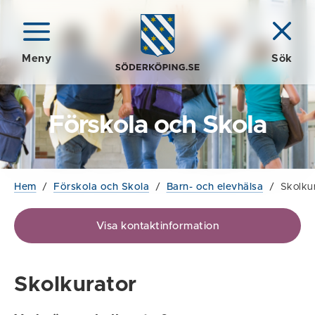
Meny
Sök
Förskola och Skola
Hem
/
Förskola och Skola
/
Barn- och elevhälsa
/
Skolku
Visa kontaktinformation
Skolkurator