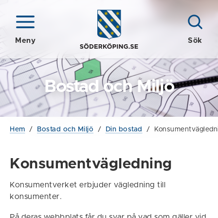
Meny
Sök
Bostad och Miljö
Hem
/
Bostad och Miljö
/
Din bostad
/
Konsumentvägledn
Konsumentvägledning
Konsumentverket erbjuder vägledning till
konsumenter.
På deras webbplats får du svar på vad som gäller vid