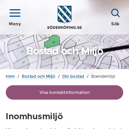
Meny
Sök
Bostad och Miljö
Hem
/
Bostad och Miljö
/
Din bostad
/
Boendemiljö
Visa kontaktinformation
Inomhusmiljö