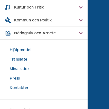
Kultur och Fritid
Söderköpings kommun
Kommun och Politik
614 80 Söderköping
Näringsliv och Arbete
0121-181 00
kommun@soderkoping.se
Hjälpmedel
Kontakta oss
Translate
Faktura och organisationsnummer
Felanmälan
Mina sidor
Synpunkt eller klagomål
Press
Om webbplatsen
Kontakter
Information om webbplatsen
Tillgänglighet