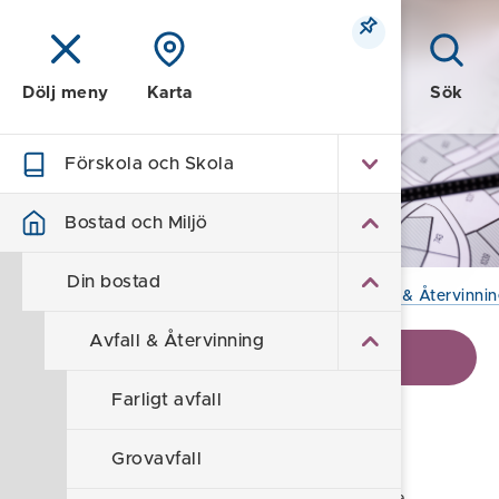
Meny
Sök
Dölj meny
Karta
Förskola och Skola
Bostad och Miljö
Bostad och Miljö
Din bostad
Hem
/
Bostad och Miljö
/
Din bostad
/
Avfall & Återvinni
Avfall & Återvinning
Visa kontaktinformation
Farligt avfall
Grovavfall
Grovavfall