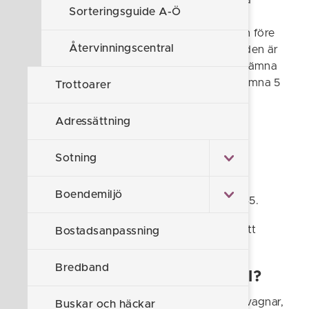
Om du vill ha grovsopor hämtade under dina
Sorteringsguide A-Ö
hämtningsveckor, använd formuläret
nedan. Beställning ska göras senast fredagen före
Återvinningscentral
den vecka som hämtningen ska ske. Kostnaden är
495 kr per hämtningstillfälle och man får då lämna
upp till 3 kolli. Det finns även möjlighet att lämna 5
Trottoarer
kolli till en kostnad på 709 kr.
Adressättning
Du som inte har egen soptunna får separat
information om hämtning av grovavfall.
Sotning
När hämtar vi grovavfall?
Boendemiljö
2026 hämtar vi grovavfall vecka 5 14 21 34 45.
Sommarabonnemang har enbart möjlighet att
Bostadsanpassning
anmäla till vecka 21 och 34.
Bredband
Vad får lämnas som grovavfall?
Till exempel: möbler, emballage, cyklar, barnvagnar,
Buskar och häckar