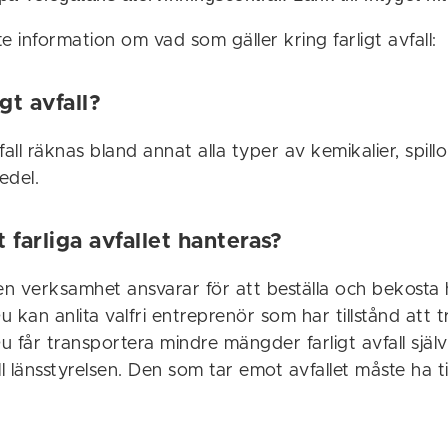
ite information om vad som gäller kring farligt avfall:
igt avfall?
all räknas bland annat alla typer av kemikalier, spillol
edel.
 farliga avfallet hanteras?
n verksamhet ansvarar för att beställa och bekosta
 Du kan anlita valfri entreprenör som har tillstånd att
. Du får transportera mindre mängder farligt avfall sjä
ll länsstyrelsen. Den som tar emot avfallet måste ha ti