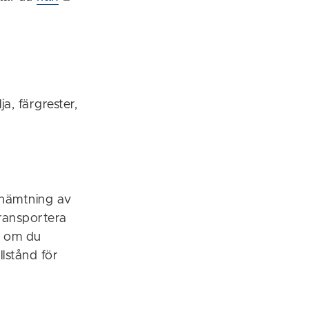
ja, färgrester,
 hämtning av
 transportera
lv om du
llstånd för