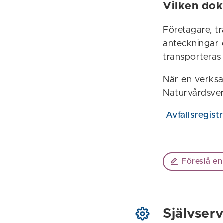
Vilken dok
Företagare, tr
anteckningar o
transporteras
När en verksam
Naturvårdsverk
Avfallsregist
Föreslå en
Självserv