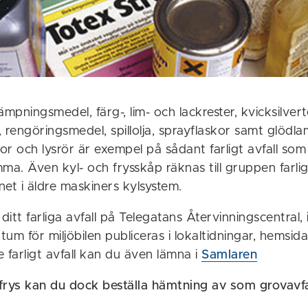
ämpningsmedel, färg-, lim- och lackrester, kvicksilve
 rengöringsmedel, spillolja, sprayflaskor samt glödla
r och lysrör är exempel på sådant farligt avfall som 
. Även kyl- och frysskåp räknas till gruppen farligt
et i äldre maskiners kylsystem.
ditt farliga avfall på Telegatans Återvinningscentral, 
um för miljöbilen publiceras i lokaltidningar, hemsida
 farligt avfall kan du även lämna i
Samlaren
frys kan du dock beställa hämtning av som grovavfa