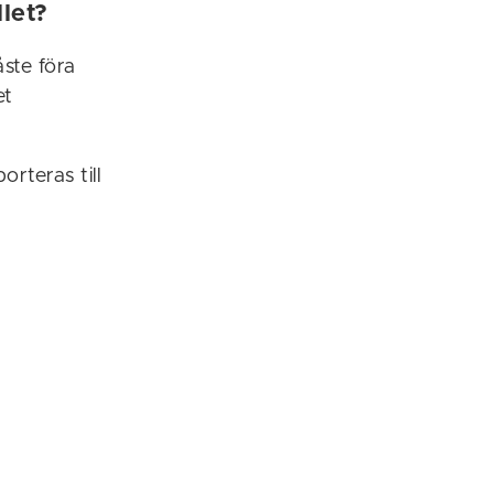
let?
åste föra
et
orteras till