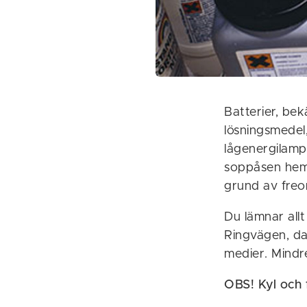
Batterier, bek
lösningsmedel,
lågenergilampo
soppåsen hemma
grund av freon
Du lämnar allt 
Ringvägen, dat
medier. Mindre
OBS! Kyl och 