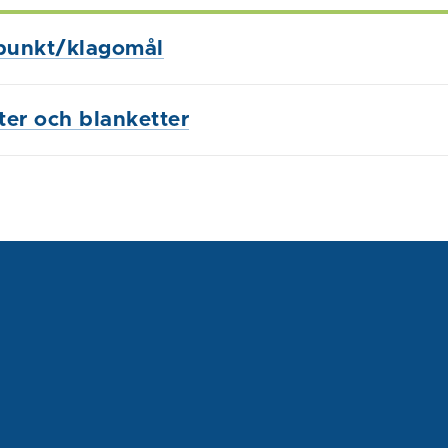
punkt/klagomål
ster och blanketter