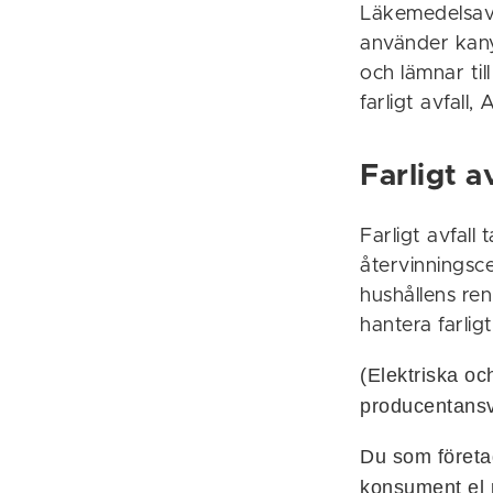
Läkemedelsavfa
använder kany
och lämnar ti
farligt avfall
Farligt 
Farligt avfall
återvinningsce
hushållens ren
hantera farlig
(Elektriska oc
producentansva
Du som företa
konsument el p