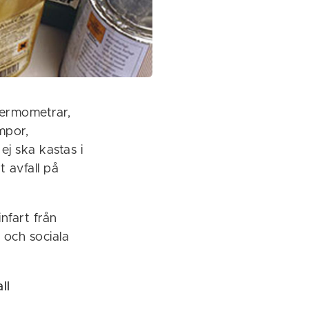
rtermometrar,
mpor,
ej ska kastas i
 avfall på
infart från
 och sociala
ll