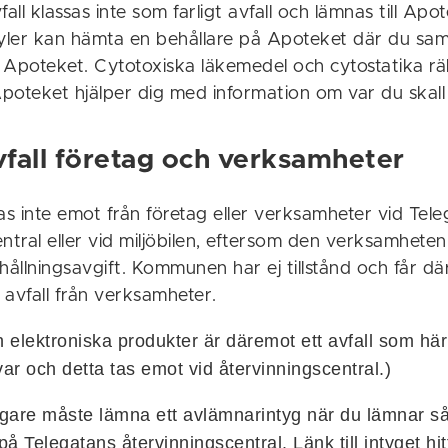
ll klassas inte som farligt avfall och lämnas till Ap
ler kan hämta en behållare på Apoteket där du sam
ll Apoteket. Cytotoxiska läkemedel och cytostatika 
, Apoteket hjälper dig med information om var du skall
avfall företag och verksamheter
 tas inte emot från företag eller verksamheter vid Tel
ntral eller vid miljöbilen, eftersom den verksamheten
hållningsavgift. Kommunen har ej tillstånd och får d
t avfall från verksamheter.
h elektroniska produkter är däremot ett avfall som här
r och detta tas emot vid återvinningscentral.)
gare måste lämna ett avlämnarintyg när du lämnar så
å Telegatans återvinningscentral. Länk till intyget hi