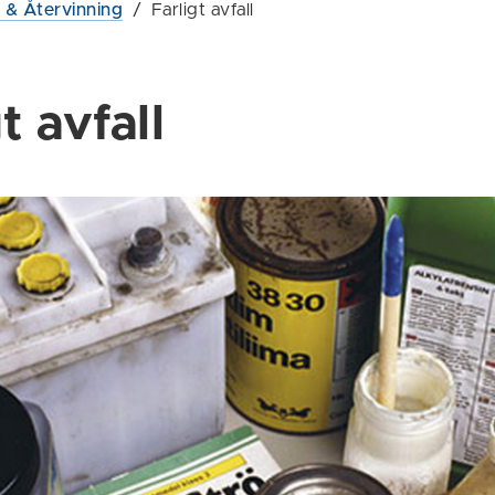
l & Återvinning
/
Farligt avfall
t avfall