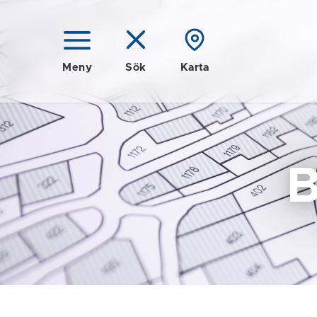
Meny
Sök
Karta
B