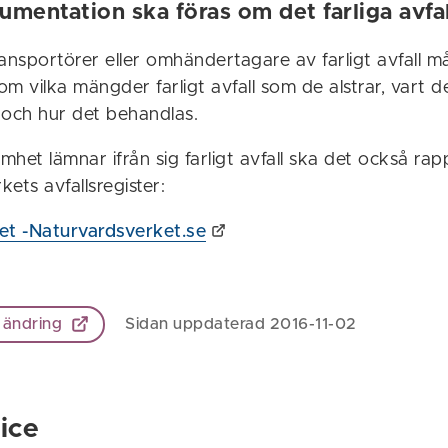
umentation ska föras om det farliga avfal
ansportörer eller omhändertagare av farligt avfall m
m vilka mängder farligt avfall som de alstrar, vart d
 och hur det behandlas.
het lämnar ifrån sig farligt avfall ska det också rapp
ets avfallsregister:
ret -Naturvardsverket.se
 ändring
Sidan uppdaterad 2016-11-02
ice