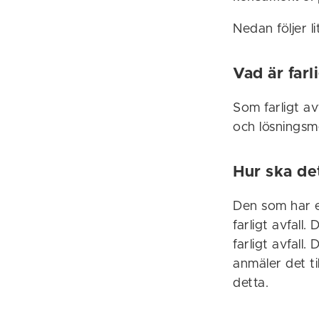
Nedan följer l
Vad är farl
Som farligt avf
och lösningsm
Hur ska det
Den som har e
farligt avfall.
farligt avfall
anmäler det ti
detta.