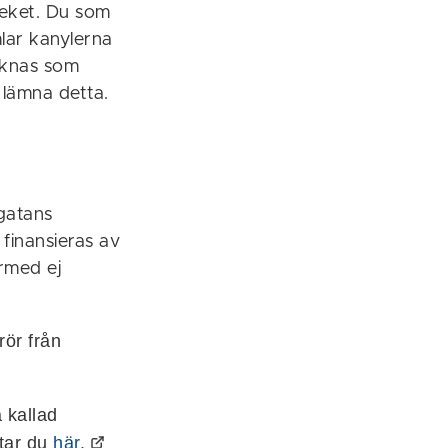
oteket. Du som
lar kanylerna
räknas som
 lämna detta.
egatans
 finansieras av
ärmed ej
rör från
 kallad
ttar du
här.