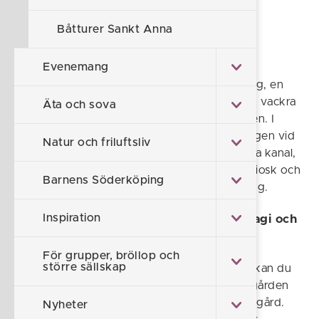
sommarpärla - Söderköping.
Båtturer Sankt Anna
Stegeborg - storslagna slottsruiner,
eklandskap och skärgårdsidyll
Evenemang
Två mil från Söderköping hittar du Stegeborg, en
unik plats omgiven av unikt eklandskap med vackra
Äta och sova
vandringsleder och den historiska slottsruinen. I
Stegeborg hittar du även en hamnkrog belägen vid
Natur och friluftsliv
vattnet och med utsikt över inloppet till Göta kanal,
trädgårdshotell, gästhamn, säsongsplatser, kiosk och
Barnens Söderköping
glasseria, men också en ställplats och camping.
Inspiration
Lagnö - båthus, caféer och skärgårdsmagi och
Uvmarö Hamn
För grupper, bröllop och
större sällskap
Två mil från Stegeborg hittar du Lagnö. Här kan du
äta en närproducerad lunch vid Sankt Annagården
med utsikt över porten till Sankt Annas skärgård.
Nyheter