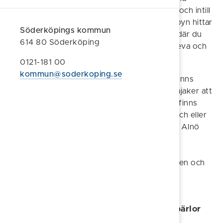
skärgård. Här finns en familjevänlig camping och intill
finns en restaurang i det gamla magasinet. I byn hittar
Söderköpings kommun
du en lanthandel och ett skärgårdsmuseum där du
614 80 Söderköping
kan upptäcka hur skärgårdsborna brukade leva och
fiska.
0121-181 00
kommun@soderkoping.se
Upptäck även Sankt Anna ute till havs. Här finns
ribbåtar, båtsafari, turbåtar, roddbåtar och kajaker att
välja mellan. Ta en båttur till Aspöja, där det finns
stugor till uthyrning, möjlighet till en god lunch eller
följ naturstigen ut till bergsformationerna på Alnö
med underbara badklippor.
På vägen mot Södra Finnö passerar du Sanden och
Kalvholmen som har barnvänliga bad- och
campingmöjligheter.
Örnviken - glamping, bad och sommarpärlor