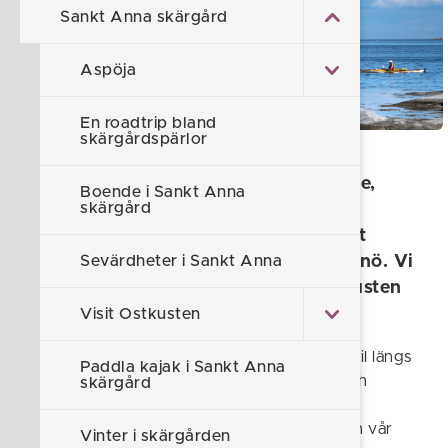
Sankt Anna skärgård
Aspöja
En roadtrip bland
skärgårdspärlor
Storslagen natur, vedeldad bastuflotte,
Boende i Sankt Anna
skärgård
kajakäventyr, gårdsbutiker och
skärgårdskrogar. Det finns mycket att
Sevärdheter i Sankt Anna
upptäcka mellan Södra och Norra Finnö. Vi
guidar dig på en roadtrip längs Ostkusten
och Sankt Anna.
Visit Ostkusten
Skärgården är fantastisk att upptäcka med bil längs
Paddla kajak i Sankt Anna
natursköna öar, badplatser, naturreservat och
skärgård
storslagna landskap - och självklart även
restauranger. Vår guidade roadtrip utgår från vår
Vinter i skärgården