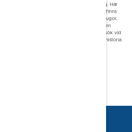
På Södra Finnö finner du Örnvikens camping. Här
kan du uppleva skärgården på nära håll. Det finns
glampingtält, flytande hotellrum på flottar, stugor,
ställplatser, foodtruck och gästhamn längs den
kilometerlånga strandlinjen. Gör även ett besök vid
deras gårdsmuseum som skildrar Örnvikens historia
tillbaka till tidigt 1700-tal.
Föreslå en ändring
Sidan uppdaterad 2026-01-27