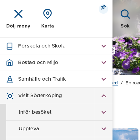
Meny
Sök
Dölj meny
Karta
Förskola och Skola
Visit Söderköping
- turism
Bostad och Miljö
Samhälle och Trafik
Hem
/
Visit Söderköping
/
Sankt Anna skärgård
/
En roa
Visit Söderköping
En roadtrip bland
Inför besöket
skärgårdspärlor
Uppleva