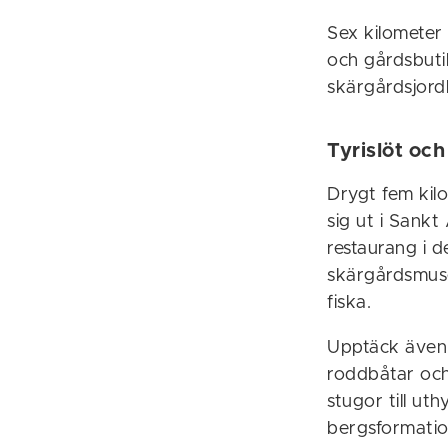
Sex kilometer
och gårdsbutik
skärgårdsjord
Tyrislöt oc
Drygt fem kil
sig ut i Sankt
restaurang i d
skärgårdsmus
fiska.
Upptäck även S
roddbåtar och 
stugor till uth
bergsformati