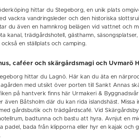
Söderköping hittar du Stegeborg, en unik plats omgiv
d vackra vandringsleder och den historiska slottsrui
tar du även en hamnkrog belägen vid vattnet och m
Göta kanal, trädgårdshotell, gästhamn, säsongsplatser,
 också en ställplats och camping.
hus, caféer och skärgårdsmagi och Uvmarö
Stegeborg hittar du Lagnö. Här kan du äta en närpro
agården med utsikt över porten till Sankt Annas sk
fiken på hantverk finns här Urmakeri & Byggnadsvård
er även Båtsholm där du kan rida islandshäst. Missa 
ed gårdsbutik och trädgårdscafé. Vid Skärgårdsby
hotellrum, badtunna och bastu att hyra. Avnjut en mi
a padel, bada från klipporna eller hyr en kajak och 
.