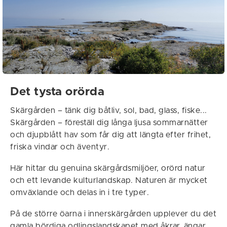
Det tysta orörda
Skärgården – tänk dig båtliv, sol, bad, glass, fiske...
Skärgården – föreställ dig långa ljusa sommarnätter
och djupblått hav som får dig att längta efter frihet,
friska vindar och äventyr.
Här hittar du genuina skärgårdsmiljöer, orörd natur
och ett levande kulturlandskap. Naturen är mycket
omväxlande och delas in i tre typer.
På de större öarna i innerskärgården upplever du det
gamla bördiga odlingslandskapet med åkrar, ängar