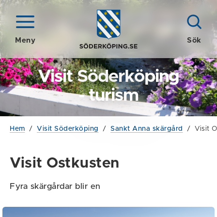
Meny
Sök
Visit Söderköping
- turism
Hem
/
Visit Söderköping
/
Sankt Anna skärgård
/
Visit 
Visit Ostkusten
Fyra skärgårdar blir en