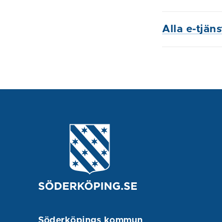
Alla e-tjän
Söderköpings kommun