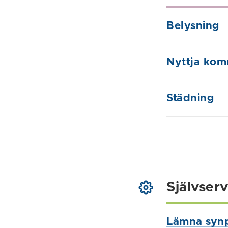
Belysning
Nyttja komm
Städning
Självserv
Lämna syn