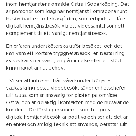
inom hemtjänstens område Östra i Söderköping. Det
är personer som idag har hemtjänst i områdena runt
Husby backe samt skärgården, som erbjuds att få ett
digitalt hemtjänstbesök via ett videosamtal som ett
komplement till ett vanligt hemtjänstbesök.
En erfaren undersköterska utför besöket, och det
kan vara ett kortare trygghetsbesök, en beställning
av veckans matvaror, en påminnelse eller ett stöd
kring något annat behov.
- Vi ser att intresset från våra kunder börjar att
väckas kring dessa videobesök, säger enhetschefen
Elif Guta, som är ansvarig för piloten på område
Östra, och är delaktig i kontakten med de nuvarande
kunder. - De första personerna som har provat
digitala hemtjänstbesök är positiva och ser att det är
en enkel och smidig teknik att använda, berättar Elif.