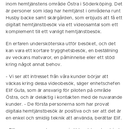
inom hemtjänstens område Östra i Söderköping. Det
är personer som idag har hemtjänst i områdena runt
Husby backe samt skärgården, som erbjuds att få ett
digitalt hemtjänstbesök via ett videosamtal som ett
komplement till ett vanligt hemtjänstbesök.
En erfaren undersköterska utför besöket, och det
kan vara ett kortare trygghetsbesök, en beställning
av veckans matvaror, en påminnelse eller ett stöd
kring något annat behov.
- Vi ser att intresset från våra kunder börjar att
väckas kring dessa videobesök, säger enhetschefen
Elif Guta, som är ansvarig för piloten på område
Östra, och är delaktig i kontakten med de nuvarande
kunder. - De första personerna som har provat
digitala hemtjänstbesök är positiva och ser att det är
en enkel och smidig teknik att använda, berättar Elif.