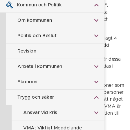
Kommun och Politik
händelser. Det kallas också för “Hesa Fredrik”.
Systemet testas fyra gånger per år, den första
helgfria måndagen i mars, juni, september och
Om kommunen
december, klockan 15.00.
Politik och Beslut
Hesa Fredrik finns som ljudsignal på sammanlagt 4
500 hustak runt om i Sverige. Det är inte alltid
Revision
ljudsignalerna används, utan ibland kommer
informationen enbart via radio och TV. Det är dessa
sätt att sprida informationen som ska användas i
Arbeta i kommunen
första hand.
Ekonomi
VMA kan även skickas via sms till mobiltelefoner som
har använts i ett visst område. På så sätt får personer
Trygg och säker
som befinner sig i området information om att något
har inträffat. Efter att du har tagit del av ett VMA är
Ansvar vid kris
det viktigt att söka vidare efter mer information till
exempel på
Krisinformation.se
.
VMA: Viktigt Meddelande