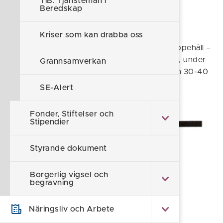
TiB: Tjänsteman i
Beredskap
Kriser som kan drabba oss
Viktigt meddelande ljuder i 7 sek – 14 sek uppehåll –
7 sek signal – 14 sek uppehåll - och så vidare, under
Grannsamverkan
minst två minuter. När faran är över ljuder en 30-40
sekunder lång signal.
SE-Alert
Fonder, Stiftelser och
Stipendier
Styrande dokument
Vad är det Hesa Fredrik varnar för?
Borgerlig vigsel och
begravning
Det kan till exempel vara:
Näringsliv och Arbete
gasutsläpp