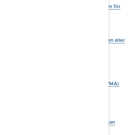
Grunder i hemberedskap - Myndigheten för
civilt försvar (MCF)
Myndigheternas krisinformation
MCF - Råd till privatpersoner
MCF - Beredskap för företag: Om krisen eller
kriget kommer
Civilförsvarsförbundet
Energimyndigheten
SOS Alarm om larmnumret 112
Viktigt meddelande till allmänheten (VMA)
Räddningstjänsten i Östra Götaland
Deltidsbrandman
Frivilligutbildning.se
Röda korset - Är du förberedd om krisen
kommer