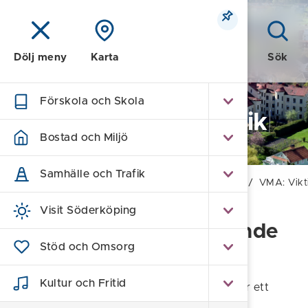
Meny
Sök
Dölj meny
Karta
Förskola och Skola
Kommun och Politik
Bostad och Miljö
Samhälle och Trafik
Hem
/
Kommun och Politik
/
Trygg och säker
/
VMA: Vikt
Visit Söderköping
VMA: Viktigt Meddelande
Stöd och Omsorg
till Allmänheten
Kultur och Fritid
Viktigt meddelande till allmänheten, VMA, är ett
varningssystem till allmänheten vid allvarliga