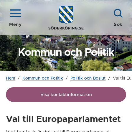
Meny
Sök
Kommun och Politik
Hem
/
Kommun och Politik
/
Politik och Beslut
/
Val till 
Visa kontaktinformation
Val till Europaparlamentet