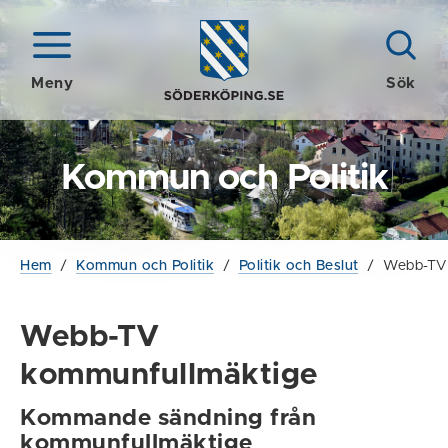
Meny
Sök
Kommun och Politik
Hem
/
Kommun och Politik
/
Politik och Beslut
/
Webb-TV 
Webb-TV
kommunfullmäktige
Kommande sändning från
kommunfullmäktige