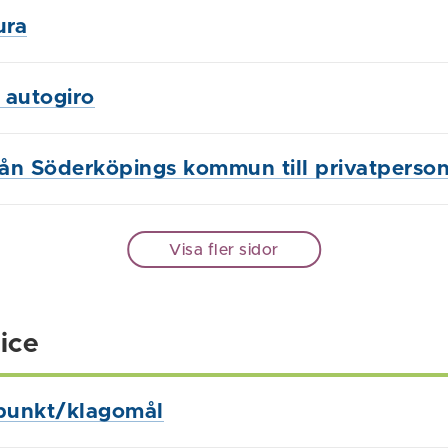
ura
 autogiro
rån Söderköpings kommun till privatperso
Visa fler sidor
ice
punkt/klagomål