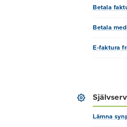
Betala fakt
Betala med
E-faktura f
Självserv
Lämna syn