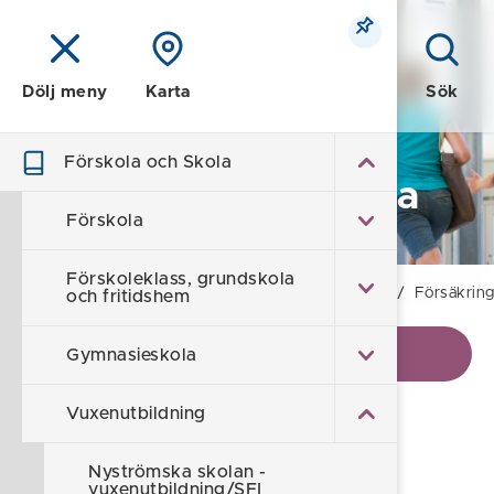
Meny
Sök
Dölj meny
Karta
Förskola och Skola
Förskola och Skola
Förskola
Förskoleklass, grundskola
Hem
/
Förskola och Skola
/
Vuxenutbildning
/
Försäkring
och fritidshem
Visa kontaktinformation
Gymnasieskola
Vuxenutbildning
Försäkringar
Nyströmska skolan -
vuxenutbildning/SFI