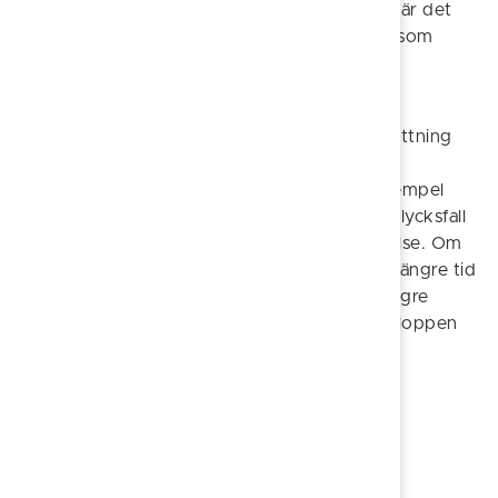
Om du vill ha ett fullgott skydd för ditt barn är det
viktigt att du har en egen privat försäkring, som
komplement till kommunens kollektiva
olycksfallsförsäkring.
Privata försäkringar ger oftast en högre ersättning
och omfattar mer än en kollektiv
olycksfallsförsäkring. Sjukdom ersätts till exempel
inte i kommunens försäkring, eftersom ett olycksfall
innebär en plötslig utifrån kommande händelse. Om
du i samband med olyckshändelse vistas en längre tid
på sjukhus kan en privat försäkring ge en högre
ersättning för kostnader, även invaliditetsbeloppen
kan vara högre
Föreslå en ändring
Sidan uppdaterad 2025-08-04