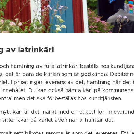
 av latrinkärl
 och hämtning av fulla latrinkärl beställs hos kundtjän
ng, det är bara de kärlen som är godkända. Debiteri
rlet. I priset ingår leverans av det, hämtning när det 
 innehållet. Du kan också hämta kärl på kommunens
ntral men det ska förbeställas hos kundtjänsten.
 nytt kärl är det märkt med en etikett för innevarand
n sitter kvar på kärlet även när vi hämtar det.
rmalt sett hämtas samma år som det levereras. Ett la