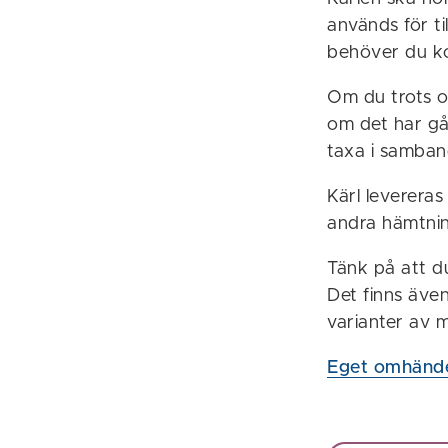
används för t
behöver du ko
Om du trots o
om det har gå
taxa i samba
Kärl leverera
andra hämtnin
Tänk på att d
Det finns även 
varianter av m
Eget omhände