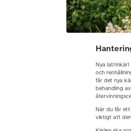
Hantering
Nya latrinkärl
och renhållni
får det nya kä
behandling av
återvinningsce
När du får ett
viktigt att de
Kärlen ska no