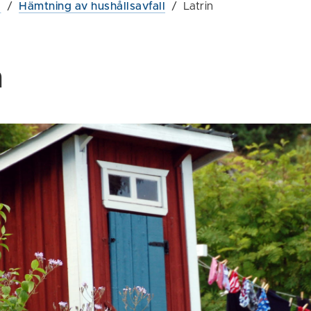
g
/
Hämtning av hushållsavfall
/
Latrin
n