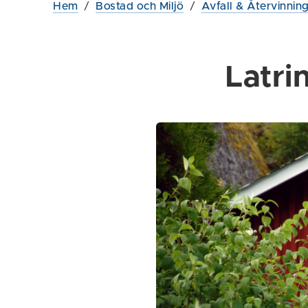
Hem
/
Bostad och Miljö
/
Avfall & Återvinnin
Latri