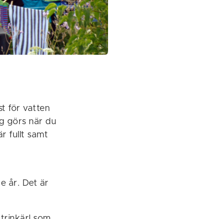
st för vatten
ng görs när du
är fullt samt
e år. Det är
trinkärl som