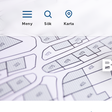
Meny
Sök
Karta
B