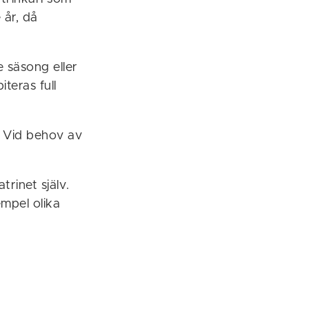
 år, då
 säsong eller
teras full
. Vid behov av
rinet själv.
xempel olika