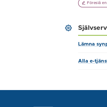
Föreslå en
Självserv
Lämna syn
Alla e-tjän