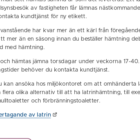
illsynsbesök av fastigheten får lämnas nästkommande
ntakta kundtjänst för ny etikett.
vanstående har kvar mer än ett kärl från föregående
tt mer än en säsong innan du beställer hämtning debi
nd med hämtning.
s och hämtas jämna torsdagar under veckorna 17-40
gstider behöver du kontakta kundtjänst.
u kan ansöka hos miljökontoret om att omhänderta lat
flera olika alternativ till att ha latrinhämtning, till e
ulltoaletter och förbränningstoaletter.
rtagande av latrin