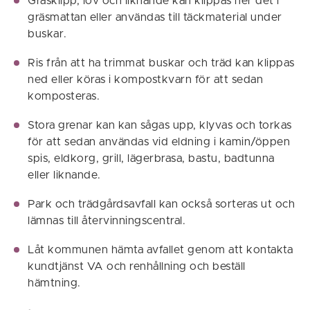
Gräsklipp, löv och liknande kan
klippas ner det i
gräsmattan eller a
nvändas till täckmaterial under
buskar.
Ris från att ha trimmat buskar och träd kan klippas
ned eller köras i kompostkvarn för att sedan
komposteras.
Stora grenar kan kan sågas upp, klyvas och torkas
för att sedan användas vid eldning i kamin/öppen
spis, eldkorg, grill, lägerbrasa, bastu, badtunna
eller liknande.
Park och trädgårdsavfall kan också sorteras ut och
lämnas till återvinningscentral.
Låt kommunen hämta avfallet genom att kontakta
kundtjänst VA och renhållning och beställ
hämtning.