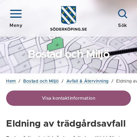
Meny
Sök
Bostad och Miljö
Hem
/
Bostad och Miljö
/
Avfall & Återvinning
/
Eldning av
Visa kontaktinformation
Eldning av trädgårdsavfall