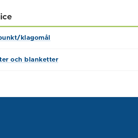
ice
punkt/klagomål
ster och blanketter