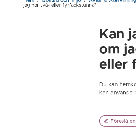
Hem
/
Bostad och Miljö
/
Avfall & Återvinnin
jag har två- eller fyrfackstunna?
Kan 
om ja
eller
Du kan hemkom
kan använda nä
Föreslå en