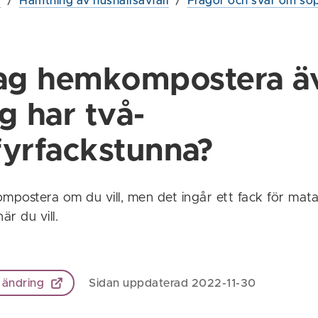
g
/
Hämtning av hushållsavfall
/
Frågor och svar om so
jag hemkompostera ä
g har två-
 fyrfackstunna?
postera om du vill, men det ingår ett fack för mata
r du vill.
 ändring
Sidan uppdaterad 2022-11-30