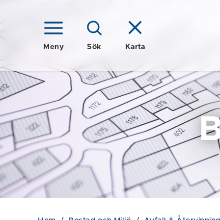
Meny
Sök
Karta
B