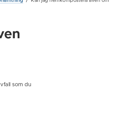
phämtning
/
Kan jag hemkompostera även om
ven
vfall som du