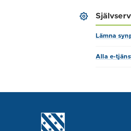
Självserv
Lämna syn
Alla e-tjän