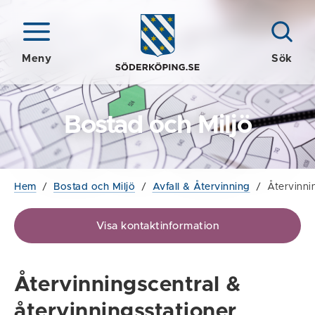
Meny
Sök
Bostad och Miljö
Hem
/
Bostad och Miljö
/
Avfall & Återvinning
/
Återvinni
Visa kontaktinformation
Återvinningscentral &
återvinningsstationer