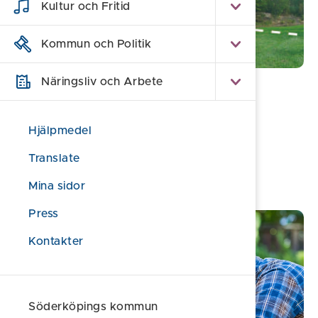
Kultur och Fritid
Kommun och Politik
Näringsliv och Arbete
Hitta ny bostad
Kommunägda tomter för småhus
Hjälpmedel
Aktuella stadsutvecklingsprojekt
Translate
Hyresvärdar
Mina sidor
Press
Kontakter
Söderköpings kommun