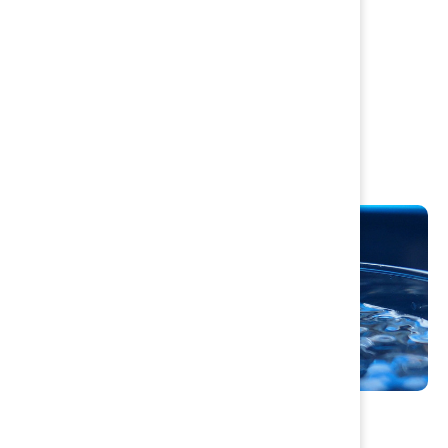
Avfall & Återvinning
Beställning hämtning grovavfall
Flerfackstunna
Renhållningstaxa
Återvinningscentral Telegatan
Vatten och avlopp