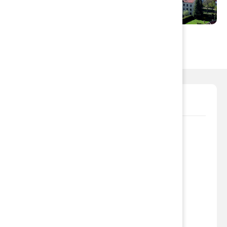
Flytta till Söderköping
Aktuellt
27 april 2026
Samråd ny avfallsplan
16 april 2026
Nedlagda deponier, Petersburg
2 april 2026
KS 13 april, fastighetsärenden