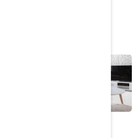
Betala med e-faktura
Taxor och avgifter
VA-policy
Inrättande av avloppsanordning
Energi- och klimatrådgivning
Solenergi