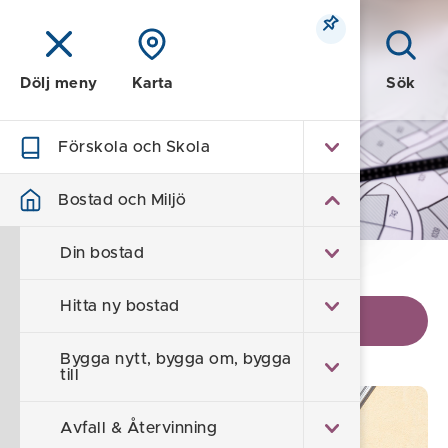
Meny
Sök
Dölj meny
Karta
Förskola och Skola
Bostad och Miljö
Bostad och Miljö
Din bostad
Hem
/
Bostad och Miljö
Hitta ny bostad
Visa kontaktinformation
Bygga nytt, bygga om, bygga
till
Avfall & Återvinning