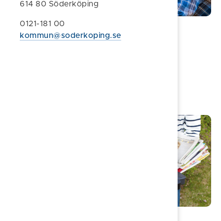
614 80 Söderköping
0121-181 00
Bygga nytt, bygga om, bygga till
kommun@soderkoping.se
När behövs bygglov?
Söka bygglov
Bygga utan bygglov