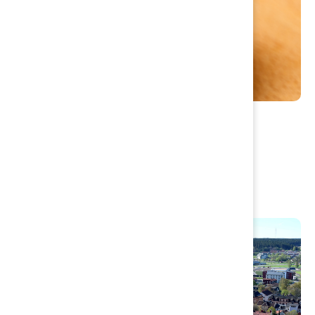
Livsmedel
Matförgiftning
Registera ny verksamhet