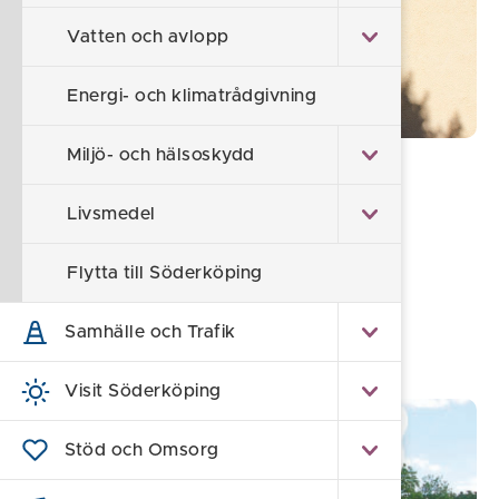
Vatten och avlopp
Energi- och klimatrådgivning
Miljö- och hälsoskydd
Din bostad
Bostadsanpassning
Livsmedel
Trottoarer
Flytta till Söderköping
Värmepump
Bredband och fiber
Samhälle och Trafik
Visit Söderköping
Stöd och Omsorg