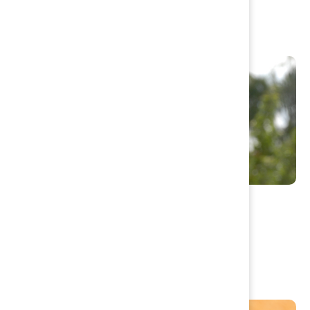
Uppvärmning av huset
Miljö- och hälsoskydd
Miljöfarlig verksamhet
Lokala hälsoskyddsföreskrifter