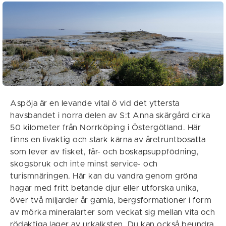
Aspöja är en levande vital ö vid det yttersta
havsbandet i norra delen av S:t Anna skärgård cirka
50 kilometer från Norrköping i Östergötland. Här
finns en livaktig och stark kärna av åretruntbosatta
som lever av fisket, får- och boskapsuppfödning,
skogsbruk och inte minst service- och
turismnäringen. Här kan du vandra genom gröna
hagar med fritt betande djur eller utforska unika,
över två miljarder år gamla, bergsformationer i form
av mörka mineralarter som veckat sig mellan vita och
rödaktiga lager av urkalksten. Du kan också beundra