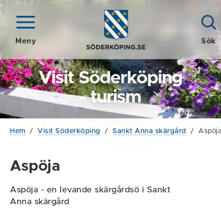
Meny
Sök
Visit Söderköping
- turism
Hem
/
Visit Söderköping
/
Sankt Anna skärgård
/
Aspöj
Aspöja
Aspöja - en levande skärgårdsö i Sankt
Anna skärgård