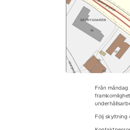
Från måndag 2
framkomlighet
underhållsarb
Följ skyltning
Kontaktperson