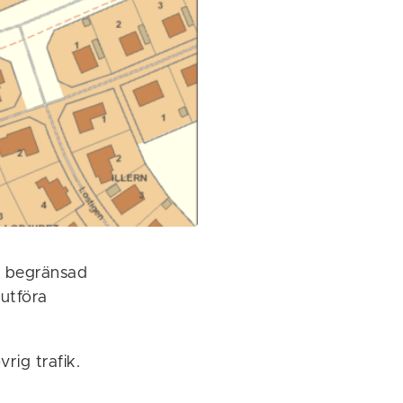
ch begränsad
utföra
rig trafik.